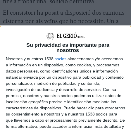
fins a trobar una "solució definitiva".
El consistori ha posat a disposició dos camions
cisterna per als veïns que ho necessitin. Un a
l'aparcament de l'antic camp de futbol i l'altre
al geriàtric Zoilo
Su privacidad es importante para
nosotros
Si tot va bé al llarg del dia d'avui s'espera que
Nosotros y nuestros 1538
socios
almacenamos y/o accedemos
els veïns de la Bisbal d'Empordà tornin a tenir
a información en un dispositivo, como cookies, y procesamos
aigua. Una nova avaria a la canonada principal
datos personales, como identificadores únicos e información
a la zona de Sant Cristòfol ha deixat sense
estándar enviada por un dispositivo para publicidad y contenido
personalizado, medición de publicidad y contenido,
servei a tot el municipi, en un problema que
investigación de audiencia y desarrollo de servicios.
Con su
veïns, hostalers i el propi ajuntament
permiso, nosotros y nuestros socios podemos utilizar datos de
localización geográfica precisa e identificación mediante las
reconeixen que és "endèmic". "Sempre estem
características de dispositivos. Puede hacer clic para otorgarnos
igual i els perjudicats sempre som els
su consentimiento a nosotros y a nuestros 1538 socios para
mateixos", es queixa la Carme Mercader, veïna
que llevemos a cabo el procesamiento previamente descrito. De
forma alternativa, puede acceder a información más detallada y
de la Bisbal. L'hostaleria també pateix