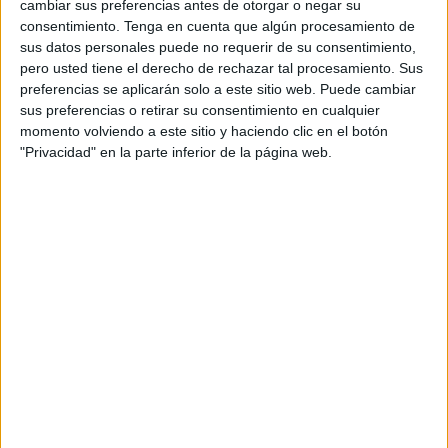
cambiar sus preferencias antes de otorgar o negar su
especialment el problema de no tenir aigua.
consentimiento.
Tenga en cuenta que algún procesamiento de
sus datos personales puede no requerir de su consentimiento,
En Miquel Àngel Marquès porta el bar El
pero usted tiene el derecho de rechazar tal procesamiento. Sus
Catell, just davant de l'Ajuntament. Ell obre a
preferencias se aplicarán solo a este sitio web. Puede cambiar
sus preferencias o retirar su consentimiento en cualquier
les sis del matí i explica que quan ha arribat i
momento volviendo a este sitio y haciendo clic en el botón
ha vist que no hi havia aigua ha avisat de
"Privacidad" en la parte inferior de la página web.
seguida al comercial que li porta el cafè, perquè
li canviés la connexió de la cafetera, de la
sortida d'aigua normal a una mànega que
agafava l'aigua de les garrafes que ha anat a
comprar. "Si no hi ha cafè els clients marxen",
diu. Entre això i "el fil d'aigua" que li ha anat
caient al llarg del matí ha pogut mantenir el
bar obert, però lamenta que "sempre passa el
mateix".