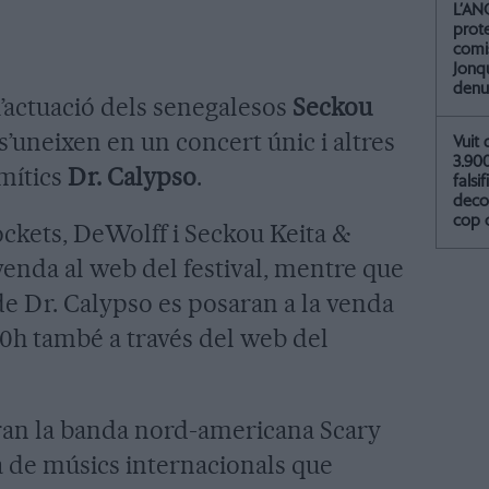
L’AN
prot
comis
Jonq
denu
 l’actuació dels senegalesos
Seckou
 s’uneixen en un concert únic i altres
Vuit 
3.90
mítics
Dr. Calypso
.
falsif
deco
cop 
ckets, DeWolff i Seckou Keita &
venda al web del festival, mentre que
de Dr. Calypso es posaran a la venda
10h també a través del web del
aran la banda nord-americana Scary
va de músics internacionals que