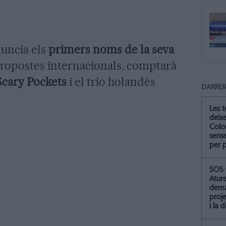
uncia els
primers noms de la seva
propostes internacionals, comptarà
Scary Pockets
i el trio holandès
DARRER
Les 
deix
Colo
sense
per 
SOS 
Atur
dema
proje
i la 