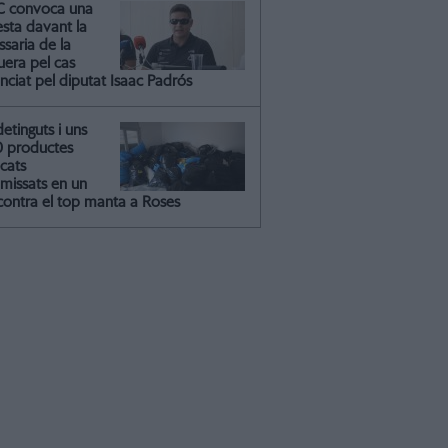
C convoca una
esta davant la
saria de la
uera pel cas
nciat pel diputat Isaac Padrós
detinguts i uns
0 productes
icats
missats en un
contra el top manta a Roses