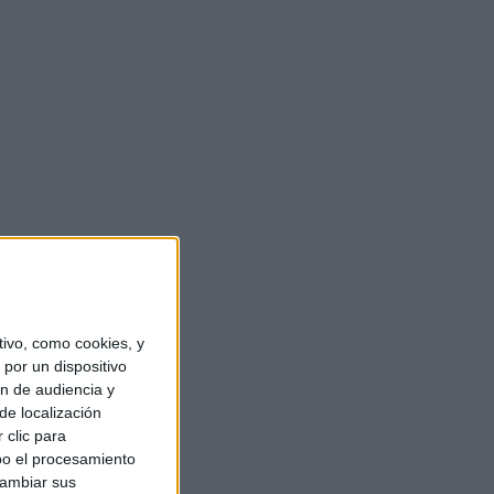
ivo, como cookies, y
por un dispositivo
ón de audiencia y
de localización
 clic para
bo el procesamiento
cambiar sus