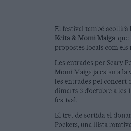
El festival també acollirà
Keita & Momi Maiga
, que
propostes locals com els 
Les entrades per Scary Po
Momi Maiga ja estan a la 
les entrades pel concert 
dimarts 3 d’octubre a les 
festival.
El tret de sortida el don
Pockets, una llista rotati