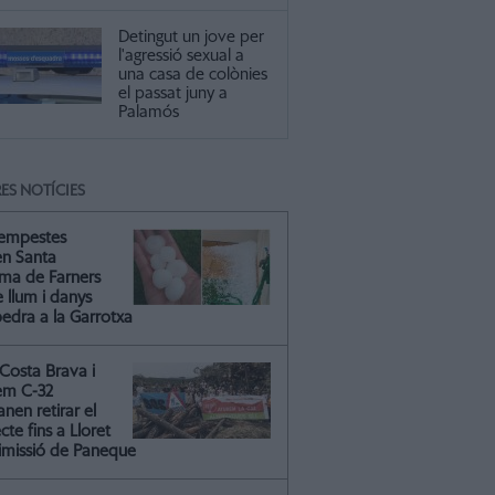
Detingut un jove per
l'agressió sexual a
una casa de colònies
el passat juny a
Palamós
ES NOTÍCIES
tempestes
en Santa
ma de Farners
 llum i danys
pedra a la Garrotxa
Costa Brava i
em C-32
nen retirar el
cte fins a Lloret
dimissió de Paneque