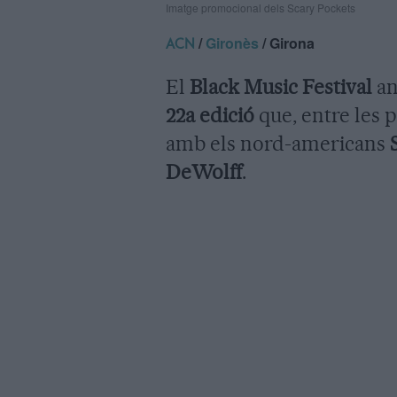
Imatge promocional dels Scary Pockets
/
Gironès
/ Girona
ACN
El
Black Music Festival
an
22a edició
que, entre les 
amb els nord-americans
DeWolff
.