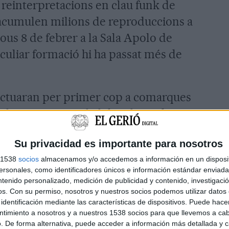
einterpretacions en clau funk de
acumulen milions de reproduccions a
jous 8 de febrer a la Sala Apolo de
culiar formació hi ha passat més de
actuaran per primer cop a comarques
ck Music Festival el dissabte 2 de
er presentar el seu nou disc ‘Love,
Su privacidad es importante para nosotros
st trio de rock psicodèlic i blues
s 1538
socios
almacenamos y/o accedemos a información en un disposit
mb diversos premis al seu país
sonales, como identificadores únicos e información estándar enviada 
ecolzament explícit d’artistes de la
ntenido personalizado, medición de publicidad y contenido, investigaci
os.
Con su permiso, nosotros y nuestros socios podemos utilizar datos 
ep Purple), Seasick Steve (Allman
identificación mediante las características de dispositivos. Puede hacer
s, Wolfmother o The Black Crowes.
ntimiento a nosotros y a nuestros 1538 socios para que llevemos a ca
. De forma alternativa, puede acceder a información más detallada y 