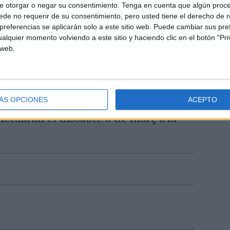
e otorgar o negar su consentimiento.
Tenga en cuenta que algún proc
 són els artistes senegalesos virtuosos
de no requerir de su consentimiento, pero usted tiene el derecho de r
sident a Catalunya, i Seckou Keita,
referencias se aplicarán solo a este sitio web. Puede cambiar sus pref
alquier momento volviendo a este sitio y haciendo clic en el botón "Pri
 febrer al Centre Cultural La Mercè de
 web.
ora’ de Seckou Keita & Momi Maiga és
 Music Festival.
nciat el concert de la banda mítica
ÁS OPCIONES
ACEPTO
Actuaran el dissabte 9 de març a la