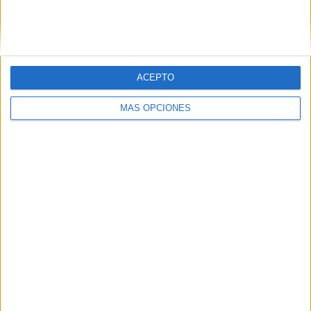
Platja d’Aro frena la sentència dels 850
habitatges per evitar perjudicar els
propietaris
ACEPTO
MÁS OPCIONES