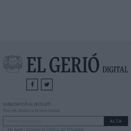
SUBSCRIPCIÓ AL BUTLLETÍ
Rep els titulars a la teva bústia
He llegit i accepto
la Política de Privacitat