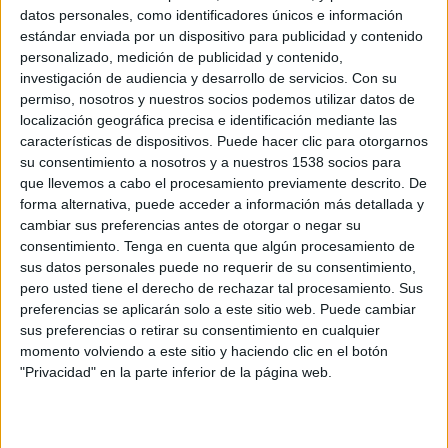
2023-2024 en algun dels ensenyaments que
datos personales, como identificadores únicos e información
estándar enviada por un dispositivo para publicidad y contenido
s'ofereixen en centres públics, concertats o
personalizado, medición de publicidad y contenido,
privats. Aquesta dada inclou infantil, primària,
investigación de audiencia y desarrollo de servicios.
Con su
secundària, batxillerat, FP o altres estudis com
permiso, nosotros y nuestros socios podemos utilizar datos de
localización geográfica precisa e identificación mediante las
poden ser ensenyaments artístics.
características de dispositivos. Puede hacer clic para otorgarnos
su consentimiento a nosotros y a nuestros 1538 socios para
Després d'un 2022-2023 marcat per diverses
que llevemos a cabo el procesamiento previamente descrito. De
forma alternativa, puede acceder a información más detallada y
vagues i un canvi en la conselleria d'Educació,
cambiar sus preferencias antes de otorgar o negar su
aquest dimecres el curs no s'escapa de
consentimiento.
Tenga en cuenta que algún procesamiento de
començar amb una nova aturada, en aquest cas
sus datos personales puede no requerir de su consentimiento,
pero usted tiene el derecho de rechazar tal procesamiento. Sus
convocada per USTEC, el sindicat majoritari,
preferencias se aplicarán solo a este sitio web. Puede cambiar
CGT i la Intersindical. Tot i que no esperen una
sus preferencias o retirar su consentimiento en cualquier
gran participació del sector pel fet de ser el
momento volviendo a este sitio y haciendo clic en el botón
"Privacidad" en la parte inferior de la página web.
primer dia i venir de l'estiu, els sindicats veuen
la convocatòria com un "toc d'alerta" per al
Departament.