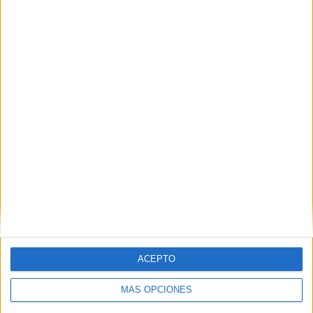
d’aigua a Empuriabrava
Detingut un home a l’Estartit després
de robar un mòbil durant el mercat
setmanal
ACEPTO
MÁS OPCIONES