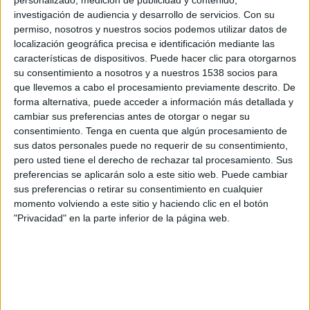
personalizado, medición de publicidad y contenido,
investigación de audiencia y desarrollo de servicios.
Con su
permiso, nosotros y nuestros socios podemos utilizar datos de
localización geográfica precisa e identificación mediante las
características de dispositivos. Puede hacer clic para otorgarnos
su consentimiento a nosotros y a nuestros 1538 socios para
que llevemos a cabo el procesamiento previamente descrito. De
forma alternativa, puede acceder a información más detallada y
cambiar sus preferencias antes de otorgar o negar su
consentimiento.
Tenga en cuenta que algún procesamiento de
"El principal maldecap són les comandes amb
sus datos personales puede no requerir de su consentimiento,
els proveïdors", admet. Si ja els costa baixar fins
pero usted tiene el derecho de rechazar tal procesamiento. Sus
a Beget -és una carretera de corbes estreta-, si
preferencias se aplicarán solo a este sitio web. Puede cambiar
sus preferencias o retirar su consentimiento en cualquier
no els respons a la trucada, sovint han
momento volviendo a este sitio y haciendo clic en el botón
d'"endevinar" on els han deixat els paquets, si a
"Privacidad" en la parte inferior de la página web.
Correus de Camprodon o a una gasolinera, per
exemple.
L'altre hàndicap són els missatges SMS de
l'administració: "Has de sortir del poble, fer la