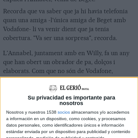
Recorda que va saber que ja hi havia telefonia
quan una amiga -l'única amiga de Beget amb
Vodafone- li va venir dient que ja tenia
cobertura. "Va ser una sorpresa", recorda.
L'Annabel, juntament amb en Willy, fa un any
que han obert un obrador de pa, dolços i
elaborats. Com que no són de Vodafone,
segueixen sense telefonia, tot i que han posat
una xarxa wifi com a alternativa encara tenen
mancances.
Su privacidad es importante para
nosotros
Nosotros y nuestros 1538
socios
almacenamos y/o accedemos
a información en un dispositivo, como cookies, y procesamos
datos personales, como identificadores únicos e información
estándar enviada por un dispositivo para publicidad y contenido