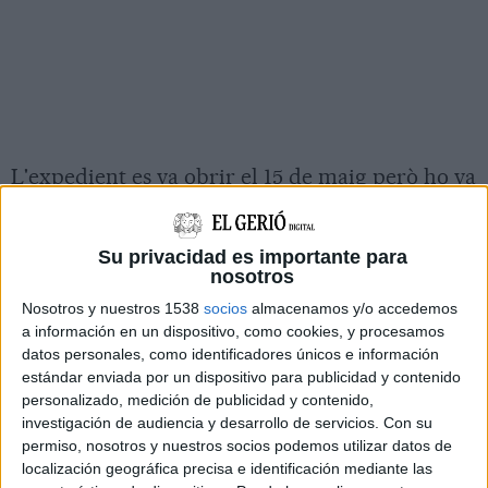
L'expedient es va obrir el 15 de maig però ho va
fer amb caràcter confidencial perquè no es
publiqués enlloc. Ara, busquen comprador i
Su privacidad es importante para
sembla que ja han rebut les primeres ofertes
nosotros
d'altres grans grups del sector.
Nosotros y nuestros 1538
socios
almacenamos y/o accedemos
a información en un dispositivo, como cookies, y procesamos
Entre mitjans i finals de juliol l'empresa va
datos personales, como identificadores únicos e información
aturar la producció i els 170 treballadors estan
estándar enviada por un dispositivo para publicidad y contenido
personalizado, medición de publicidad y contenido,
en ERTO: Segons apunta Diari de Girona, de
investigación de audiencia y desarrollo de servicios.
Con su
moment queden entre 15 i 20 persones
permiso, nosotros y nuestros socios podemos utilizar datos de
treballant perquè un dels clients ha demanat
localización geográfica precisa e identificación mediante las