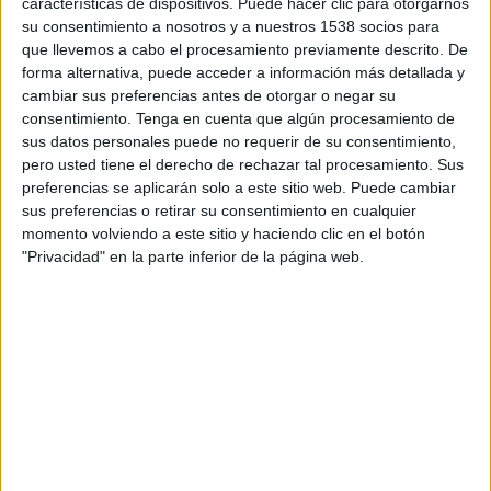
características de dispositivos. Puede hacer clic para otorgarnos
seguir comprant la carn tallada a aquesta
su consentimiento a nosotros y a nuestros 1538 socios para
factoria.
que llevemos a cabo el procesamiento previamente descrito. De
forma alternativa, puede acceder a información más detallada y
cambiar sus preferencias antes de otorgar o negar su
Artigas es dedica a comprar carn i tallar-la
consentimiento.
Tenga en cuenta que algún procesamiento de
perquè els supermercats la venguin envasada,
sus datos personales puede no requerir de su consentimiento,
com ara la llonza de porc o el filet de vedella.
pero usted tiene el derecho de rechazar tal procesamiento. Sus
preferencias se aplicarán solo a este sitio web. Puede cambiar
sus preferencias o retirar su consentimiento en cualquier
Imprimir
Envia
PDF
a
momento volviendo a este sitio y haciendo clic en el botón
un
"Privacidad" en la parte inferior de la página web.
amic
ETIQUETES
Artigas Alimentària
concurs de creditors
ERTO
preconcurs de creditors