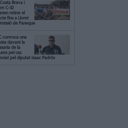
Costa Brava i
em C-32
nen retirar el
cte fins a Lloret
dimissió de Paneque
C convoca una
esta davant la
saria de la
uera pel cas
nciat pel diputat Isaac Padrós