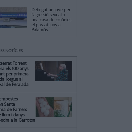
Detingut un jove per
l'agressió sexual a
una casa de colònies
el passat juny a
Palamós
ES NOTÍCIES
serrat Torrent
ra els 100 anys
ant per primera
a l’orgue al
val de Peralada
tempestes
en Santa
ma de Farners
 llum i danys
pedra a la Garrotxa