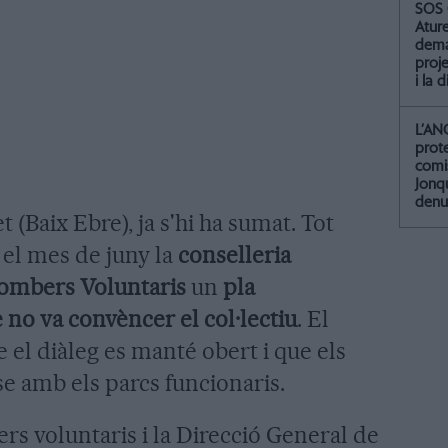
SOS 
Atur
dema
proje
i la 
L’AN
prot
comis
Jonq
denu
t (Baix Ebre), ja s'hi ha sumat. Tot
 el mes de juny la
conselleria
Bombers Voluntaris
un
pla
 no va convèncer el col·lectiu
. El
 el diàleg es manté obert i que els
se amb els parcs funcionaris.
rs voluntaris i la Direcció General de