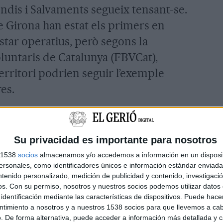
endis i Salvaments segueix tensant-se.
 Girona han estat els primers en
star operatius, però segons la
untaris de Catalunya (FBVCat),
 territori podrien seguir l’exemple
es.
et (Baix Ebre), ja s’hi ha sumat. Amb
Bombers Voluntaris de Lleida, el
Su privacidad es importante para nosotros
s d’aquesta tipologia, un total de 22,
s 1538
socios
almacenamos y/o accedemos a información en un disposit
ment no tenen previst adherir-se a la
sonales, como identificadores únicos e información estándar enviada 
ntenido personalizado, medición de publicidad y contenido, investigaci
s que s’hagi activat el nivell 3 del Pla
os.
Con su permiso, nosotros y nuestros socios podemos utilizar datos 
 nou episodi d'elevat perill d'incendi
identificación mediante las características de dispositivos. Puede hacer
ntimiento a nosotros y a nuestros 1538 socios para que llevemos a ca
. De forma alternativa, puede acceder a información más detallada y 