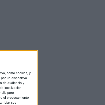
ivo, como cookies, y
por un dispositivo
ón de audiencia y
de localización
 clic para
bo el procesamiento
cambiar sus