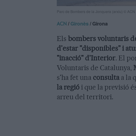
Parc de Bombers de la Jonquera (arxiu) © ACN
/
Gironès
/ Girona
ACN
Els
bombers voluntaris d
d'estar "disponibles" i atu
"inacció" d'Interior
. El p
Voluntaris de Catalunya,
s'ha fet una
consulta
a la 
la regió
i que la previsió 
arreu del territori.