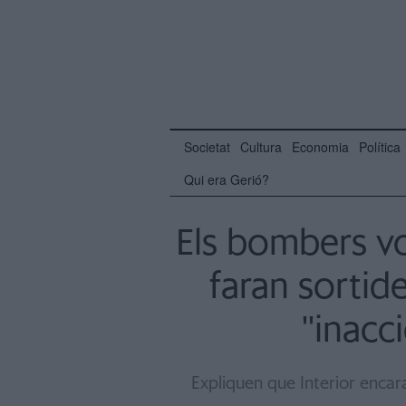
Societat
Cultura
Economia
Política
Qui era Gerió?
Els bombers vo
faran sortid
''inacc
Expliquen que Interior encar