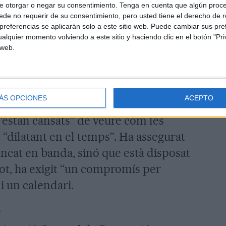
e otorgar o negar su consentimiento.
Tenga en cuenta que algún proc
nins ha arribat un cop dissabte passat
de no requerir de su consentimiento, pero usted tiene el derecho de r
referencias se aplicarán solo a este sitio web. Puede cambiar sus pref
comunicat en que anunciava possibles
alquier momento volviendo a este sitio y haciendo clic en el botón "Pri
s que la reunió que l’entitat va
 web.
acabés de la forma desitjada.
scontentament latent i continu”, ha
ÁS OPCIONES
ACEPTO
 portaveu de la FBVCat, que ha dit
“estan cansats” de veure com les
 “dilatant en el temps”. Ha assegurat
tancat en banda, sinó que està disposat
ot, ha exigit “un compromís per
 i un calendari.