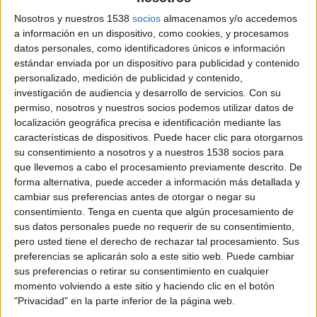
Plataforma per la Llengua
que deia que el
Nosotros y nuestros 1538
socios
almacenamos y/o accedemos
certamen programava un 12% en català
i ha
a información en un dispositivo, como cookies, y procesamos
datos personales, como identificadores únicos e información
lamenta el seu “poc rigor
”. En aquest context,
estándar enviada por un dispositivo para publicidad y contenido
han destacat que el Festival de la Porta Ferrada
personalizado, medición de publicidad y contenido,
“ha estat, és i serà sempre al costat de la cultura
investigación de audiencia y desarrollo de servicios.
Con su
permiso, nosotros y nuestros socios podemos utilizar datos de
catalana”.
localización geográfica precisa e identificación mediante las
características de dispositivos. Puede hacer clic para otorgarnos
Dels concerts amb veu cantada, ha apuntat el
su consentimiento a nosotros y a nuestros 1538 socios para
festival, 10 són en català, 2 bilingües i la resta en
que llevemos a cabo el procesamiento previamente descrito. De
forma alternativa, puede acceder a información más detallada y
diferents idiomes. El percentatge resultant
cambiar sus preferencias antes de otorgar o negar su
suposa un 33% en llengua catalana i no el 12% al
consentimiento.
Tenga en cuenta que algún procesamiento de
sus datos personales puede no requerir de su consentimiento,
qual es refereix “aquest dubtós estudi” de
pero usted tiene el derecho de rechazar tal procesamiento. Sus
Plataforma per la Llengua, ha criticat.
preferencias se aplicarán solo a este sitio web. Puede cambiar
sus preferencias o retirar su consentimiento en cualquier
El certamen considera que tenint en compte les
momento volviendo a este sitio y haciendo clic en el botón
dimensions del Festival de la Porta Ferrada, el
"Privacidad" en la parte inferior de la página web.