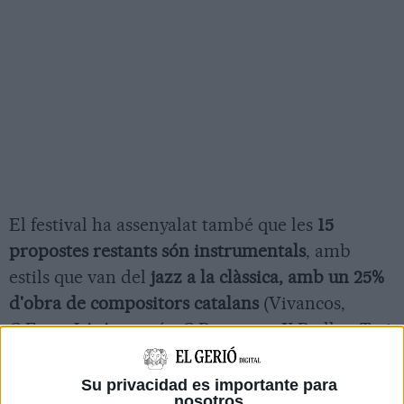
El festival ha assenyalat també que les
15
propostes restants són instrumentals
, amb
estils que van del
jazz a la clàssica, amb un 25%
d'obra de compositors catalans
(Vivancos,
C.Font, J.A Amargós, C.Banavent, X.Batlles, Toti
Soler, Laura Andrés).
Su privacidad es importante para
Porta Ferrada ha replicat així un
estudi de
nosotros