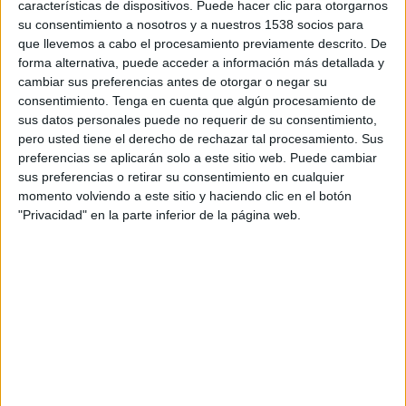
características de dispositivos. Puede hacer clic para otorgarnos
oferir places d’aparcament que millorin la
su consentimiento a nosotros y a nuestros 1538 socios para
mobilitat i l’accessibilitat a la via pública durant
que llevemos a cabo el procesamiento previamente descrito. De
uns mesos on el trànsit de vehicles es multiplica
forma alternativa, puede acceder a información más detallada y
cambiar sus preferencias antes de otorgar o negar su
considerablement.
consentimiento.
Tenga en cuenta que algún procesamiento de
sus datos personales puede no requerir de su consentimiento,
A partir d’ara ja hi ha disponibles 75 places al
pero usted tiene el derecho de rechazar tal procesamiento. Sus
preferencias se aplicarán solo a este sitio web. Puede cambiar
carrer Ciceró de Llafranc; 30 places al carrer
sus preferencias o retirar su consentimiento en cualquier
Lloret de Calella de Palafrugell; i 70 places al
momento volviendo a este sitio y haciendo clic en el botón
carrer de l’Equador de Tamariu. En total són
"Privacidad" en la parte inferior de la página web.
quasi 200 places.
Imprimir
Envia
PDF
a
un
amic
ETIQUETES
aparcament
Calella de Palafrugell
Llafranc
Tamariu