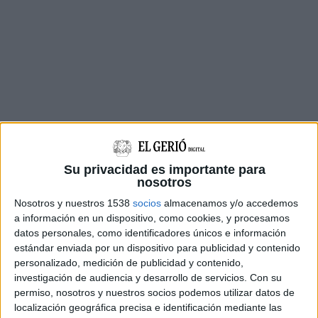
Su privacidad es importante para
Així, des de l’Àrea de Serveis Municipals s’han
nosotros
realitzat els
treballs de desbrossament i millora
Nosotros y nuestros 1538
socios
almacenamos y/o accedemos
dels aparcaments
situats al carrer Ciceró de
a información en un dispositivo, como cookies, y procesamos
datos personales, como identificadores únicos e información
Llafranc, al carrer Lloret de Calella de
estándar enviada por un dispositivo para publicidad y contenido
Palafrugell i al carrer de l’Equador de Tamariu.
personalizado, medición de publicidad y contenido,
investigación de audiencia y desarrollo de servicios.
Con su
Aquestes tasques estaven programades perquè
permiso, nosotros y nuestros socios podemos utilizar datos de
quan comenci la temporada d’estiu es puguin
localización geográfica precisa e identificación mediante las