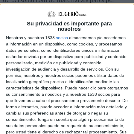
de personal com de material als parcs per
afrontar la campanya forestal i la bona feina
que s'ha fet amb les franges d'autoprotecció.
Su privacidad es importante para
nosotros
L'incendi de Castell d'Aro (Baix Empordà) del
Nosotros y nuestros 1538
socios
almacenamos y/o accedemos
mes de juliol de l'any passat és un exemple del
a información en un dispositivo, como cookies, y procesamos
que preocupa als Bombers i als Agents Rurals
datos personales, como identificadores únicos e información
estándar enviada por un dispositivo para publicidad y contenido
de la regió de Girona aquest proper estiu. El
personalizado, medición de publicidad y contenido,
litoral de la Costa Brava és una de les zones
investigación de audiencia y desarrollo de servicios.
Con su
sensibles en aquesta campanya forestal. Malgrat
permiso, nosotros y nuestros socios podemos utilizar datos de
localización geográfica precisa e identificación mediante las
les pluges dels darrers mesos, des dels cossos
características de dispositivos. Puede hacer clic para otorgarnos
d'emergència avisen que hi ha molts espais
su consentimiento a nosotros y a nuestros 1538 socios para
boscosos propers al mar que estan secs i poden
que llevemos a cabo el procesamiento previamente descrito. De
forma alternativa, puede acceder a información más detallada y
ser un focus d'incendi.
cambiar sus preferencias antes de otorgar o negar su
consentimiento.
Tenga en cuenta que algún procesamiento de
A més, el cap dels Bombers a la regió, Jordi
sus datos personales puede no requerir de su consentimiento,
Martín, recorda que es tracta de zones
pero usted tiene el derecho de rechazar tal procesamiento. Sus