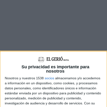
Su privacidad es importante para
nosotros
Nosotros y nuestros 1538
socios
almacenamos y/o accedemos
Tanmateix els republicans han afirmat que amb
a información en un dispositivo, como cookies, y procesamos
sentir afinitat per la independència de
datos personales, como identificadores únicos e información
estándar enviada por un dispositivo para publicidad y contenido
Catalunya
no és suficient
i que també
caldrà
personalizado, medición de publicidad y contenido,
assolir acords pel que fa referència al "projecte
investigación de audiencia y desarrollo de servicios.
Con su