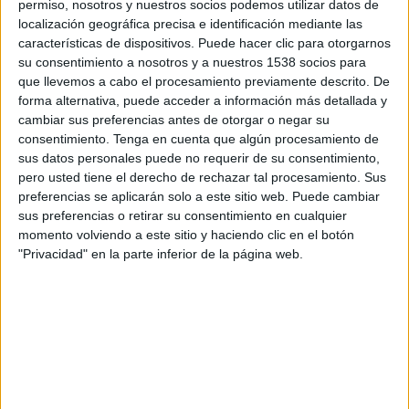
de ciutat
" i a les "iniciatives per a fer front als
permiso, nosotros y nuestros socios podemos utilizar datos de
localización geográfica precisa e identificación mediante las
reptes que té Girona".
características de dispositivos. Puede hacer clic para otorgarnos
su consentimiento a nosotros y a nuestros 1538 socios para
Amb tot, el partit diu marcar com a condició
que llevemos a cabo el procesamiento previamente descrito. De
necessària per fer passos en aquesta direcció
forma alternativa, puede acceder a información más detallada y
"treballar el ‘com’ per davant del ‘qui’, allunyant-
cambiar sus preferencias antes de otorgar o negar su
consentimiento.
Tenga en cuenta que algún procesamiento de
se de personalismes i fent passos endavant pel
sus datos personales puede no requerir de su consentimiento,
futur de la ciutat".
pero usted tiene el derecho de rechazar tal procesamiento. Sus
preferencias se aplicarán solo a este sitio web. Puede cambiar
Els republicans asseguren que el model
sus preferencias o retirar su consentimiento en cualquier
momento volviendo a este sitio y haciendo clic en el botón
econòmic, l’habitatge, la mobilitat i la seguretat
"Privacidad" en la parte inferior de la página web.
han de ser els pilars fonamentals on sostenir el
model de ciutat que el futur govern ha de posar
en marxa.
Així mateix, la formació diu que cal fer
autocrítica del resultat de les eleccions