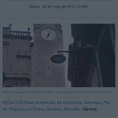
Dijous, 30 de maig de 2013 12:50h
Nova làmpada a Olot adquirida amb una subvenció del Pla a l’Acció de 2012
/
Baix Empordà
,
Alt Empordà
,
Garrotxa
,
Pla
REDACCIÓ
de l'Estany
,
La Selva
,
Gironès
,
Ripollès
/ Girona