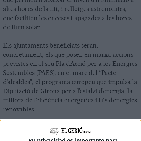
altes hores de la nit, i rellotges astronòmics,
que faciliten les enceses i apagades a les hores
de llum solar.
Els ajuntaments beneficiats seran,
concretament, els que posen en marxa accions
previstes en el seu Pla d’Acció per a les Energies
Sostenibles (PAES), en el marc del “Pacte
d’alcaldes”, el programa europeu que impulsa la
Diputació de Girona per a l’estalvi d’energia, la
millora de l’eficiència energètica i l’ús d’energies
renovables.
Segons ha assenyalat Miquel Calm,
vicepresident de la Diputació de Girona i
Su privacidad es importante para