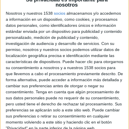
responsable de l’àrea de Medi Ambient, “hem
nosotros
fet un esforç per atendre la necessitat dels
Nosotros y nuestros 1538
socios
almacenamos y/o accedemos
a información en un dispositivo, como cookies, y procesamos
nostres ajuntaments d’abaixar les seves factures
datos personales, como identificadores únicos e información
energètiques. Aquesta inversió tindrà un retorn
estándar enviada por un dispositivo para publicidad y contenido
econòmic directe i immediat, ja que, un cop
personalizado, medición de publicidad y contenido,
investigación de audiencia y desarrollo de servicios.
Con su
realitzades les accions subvencionades, l’estalvi
permiso, nosotros y nuestros socios podemos utilizar datos de
anual en consum energètic serà de 175.000
localización geográfica precisa e identificación mediante las
características de dispositivos. Puede hacer clic para otorgarnos
euros anuals. Invertim per estalviar i
su consentimiento a nosotros y a nuestros 1538 socios para
recuperem la inversió en quatre anys. Són els
que llevemos a cabo el procesamiento previamente descrito. De
tipus d’inversions que ara cal prioritzar. A més,
forma alternativa, puede acceder a información más detallada y
cambiar sus preferencias antes de otorgar o negar su
la reducció de consum suposarà una reducció
consentimiento.
Tenga en cuenta que algún procesamiento de
de les emissions de CO2, que xifrem en 850
sus datos personales puede no requerir de su consentimiento,
tones l’any”.
pero usted tiene el derecho de rechazar tal procesamiento. Sus
preferencias se aplicarán solo a este sitio web. Puede cambiar
sus preferencias o retirar su consentimiento en cualquier
Instal·lació de calderes de biomassa
momento volviendo a este sitio y haciendo clic en el botón
"Privacidad" en la parte inferior de la página web.