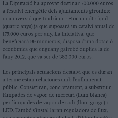
La Diputació ha aprovat destinar 700.000 euros
a l’estalvi energètic dels ajuntaments gironins;
una inversió que tindrà un retorn molt ràpid
(quatre anys) ja que suposarà un estalvi anual de
175.000 euros per any. La iniciativa, que
beneficiarà 99 municipis, disposa d’una dotació
econòmica que enguany gairebé duplica la de
l’any 2012, que va ser de 382.000 euros.
Les principals actuacions d’estalvi que es duran
a terme estan relaciones amb l’enllumenat
públic. Consistiran, concretament, a substituir
làmpades de vapor de mercuri (llum blanca)
per làmpades de vapor de sodi (llum groga) i
LED. També s’instal·laran reguladors de flux,
que permeten abaixar el nivell d’il·luminació a