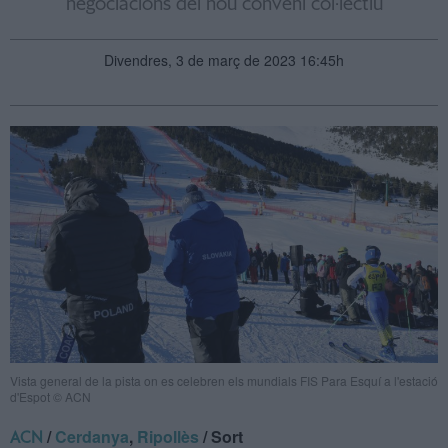
negociacions del nou conveni col·lectiu
Divendres, 3 de març de 2023 16:45h
Vista general de la pista on es celebren els mundials FIS Para Esquí a l'estació
d'Espot © ACN
/
Cerdanya
,
Ripollès
/ Sort
ACN