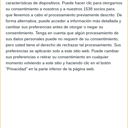
características de dispositivos. Puede hacer clic para otorgarnos
estat la manca d'acord en l'elaboració, després
su consentimiento a nosotros y a nuestros 1538 socios para
que llevemos a cabo el procesamiento previamente descrito. De
de setze anys, del nou conveni col·lectiu de la
forma alternativa, puede acceder a información más detallada y
divisió de Turisme i muntanya d'FGC, fet que ha
cambiar sus preferencias antes de otorgar o negar su
comportat el trencament les negociacions
consentimiento.
Tenga en cuenta que algún procesamiento de
sus datos personales puede no requerir de su consentimiento,
després d'una darrera reunió mantinguda
pero usted tiene el derecho de rechazar tal procesamiento. Sus
aquest dimecres.
preferencias se aplicarán solo a este sitio web. Puede cambiar
sus preferencias o retirar su consentimiento en cualquier
Les negociacions van començar el 31 d'octubre
momento volviendo a este sitio y haciendo clic en el botón
de l'any passat però des dels sindicats
"Privacidad" en la parte inferior de la página web.
asseguren que l'estratègia de l'empresa està
bloquejant aspectes com ara la modalitat de
jornada laboral, els permisos retribuïts, el
transport dels empleats o els equipaments de
seguretat, entre d'altres.
Imprimir
Envia
PDF