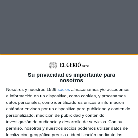
Su privacidad es importante para
nosotros
Nosotros y nuestros 1538
socios
almacenamos y/o accedemos
a información en un dispositivo, como cookies, y procesamos
datos personales, como identificadores únicos e información
estándar enviada por un dispositivo para publicidad y contenido
Concretament, es preveuen dur a terme
personalizado, medición de publicidad y contenido,
aturades parcials, de deu del matí a la una del
investigación de audiencia y desarrollo de servicios.
Con su
migdia, els dies 10, 11, 12, 16, 17 i 18 de març. El
permiso, nosotros y nuestros socios podemos utilizar datos de
localización geográfica precisa e identificación mediante las
motiu, segons han expressat en comunicat, ha