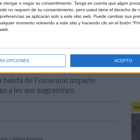
plicacions ambientals i patrimonials
e otorgar o negar su consentimiento.
Tenga en cuenta que algún proc
de no requerir de su consentimiento, pero usted tiene el derecho de r
 la construcció d’aquest parc eòlic.
referencias se aplicarán solo a este sitio web. Puede cambiar sus pref
alquier momento volviendo a este sitio y haciendo clic en el botón "Pri
ons advertien de la fragmentació
 web.
iferents, una manca d'anàlisi per
o incompleixin la normativa
rial Parcial de les comarques
ÁS OPCIONES
ACEPTO
endis de la zona o bé la manca de
 a banda de l'esmentat impacte
ons a les aus migratòries.
 eòlic
Salvem lEmpordà