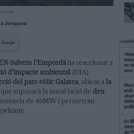
l'Empordà
La Jonquera
DARRER
Vidre
inten
N-Salvem l'Empordà
ha reaccionat a
en de
ció d'impacte ambiental
(DIA)
zero
ció del parc eòlic Galatea
, ubicat a
la
Marc 
que suposarà la instal·lació de
deu
amb 
aba
potència de 49MW i permetran
defin
polít
 gwh/any.
En ll
detin
de l