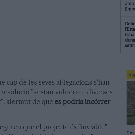
amb 
Empu
Deti
l’Est
roba
dura
setm
ue cap de les seves al·legacions s'han
 resolució "s’estan vulnerant diverses
t", alertant de que
es podria incórrer
guren que el projecte és "inviable"