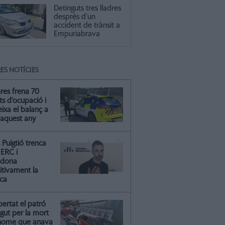
Detinguts tres lladres
després d’un
accident de trànsit a
Empuriabrava
ES NOTÍCIES
res frena 70
ts d’ocupació i
ixa el balanç a
 aquest any
Puigtió trenca
ERC i
ndona
itivament la
ica
ibertat el patró
gut per la mort
'home que anava