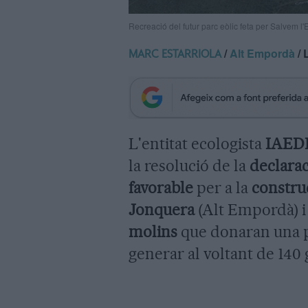
Recreació del futur parc eòlic feta per Salvem 
/
Alt Empordà
/ 
MARC ESTARRIOLA
L'entitat ecologista
IAEDE
la resolució de la
declara
favorable
per a la
construc
Jonquera
(Alt Empordà) i 
molins
que donaran una 
generar al voltant de 140