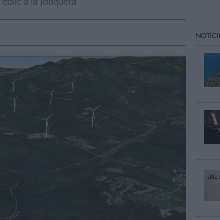
 eòlic a la Jonquera
NOTÍCI