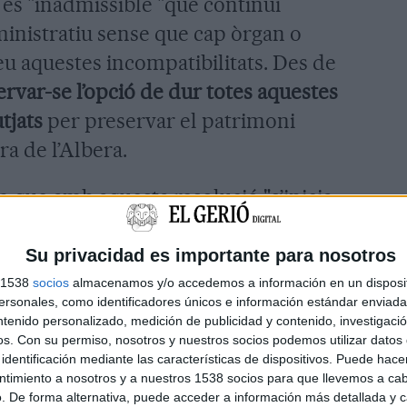
és "inadmissible "que continuï
ministratiu sense que cap òrgan o
u aquestes incompatibilitats. Des de
ervar-se l’opció de dur totes aquestes
utjats
per preservar el patrimoni
rra de l’Albera.
n que amb aquesta resolució "s’inicia
ls i paisatgístics de la serra de
encarrila el futur del segon projecte
Su privacidad es importante para nosotros
t Empordà; el parc
eòlic Cronos
, a la
s 1538
socios
almacenamos y/o accedemos a información en un disposit
sonales, como identificadores únicos e información estándar enviada 
ntenido personalizado, medición de publicidad y contenido, investigaci
os.
Con su permiso, nosotros y nuestros socios podemos utilizar datos 
Ponència d’Energies Renovables
identificación mediante las características de dispositivos. Puede hacer
ntimiento a nosotros y a nuestros 1538 socios para que llevemos a ca
s al·legacions presentades que
. De forma alternativa, puede acceder a información más detallada y 