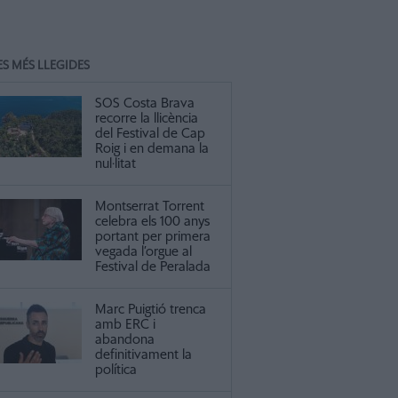
ES MÉS LLEGIDES
SOS Costa Brava
recorre la llicència
del Festival de Cap
Roig i en demana la
nul·litat
Montserrat Torrent
celebra els 100 anys
portant per primera
vegada l’orgue al
Festival de Peralada
Marc Puigtió trenca
amb ERC i
abandona
definitivament la
política