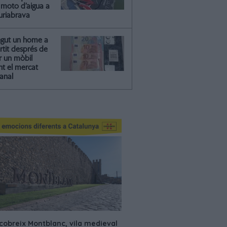
moto d’aigua a
riabrava
ngut un home a
artit després de
r un mòbil
nt el mercat
anal