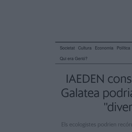
Societat
Cultura
Economia
Política
Qui era Gerió?
IAEDEN consi
Galatea podri
''dive
Els ecologistes podrien recórr