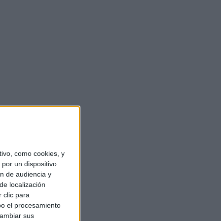
ivo, como cookies, y
por un dispositivo
ón de audiencia y
de localización
 clic para
bo el procesamiento
cambiar sus