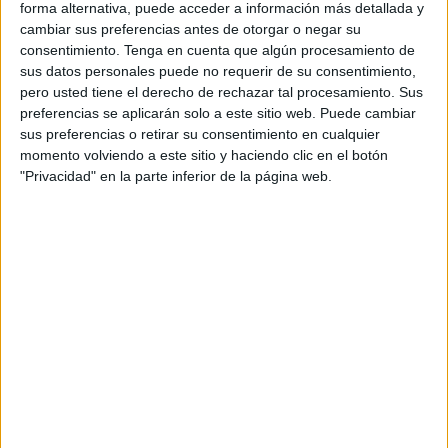
forma alternativa, puede acceder a información más detallada y
cambiar sus preferencias antes de otorgar o negar su
consentimiento.
Tenga en cuenta que algún procesamiento de
sus datos personales puede no requerir de su consentimiento,
pero usted tiene el derecho de rechazar tal procesamiento. Sus
preferencias se aplicarán solo a este sitio web. Puede cambiar
sus preferencias o retirar su consentimiento en cualquier
momento volviendo a este sitio y haciendo clic en el botón
"Privacidad" en la parte inferior de la página web.
NOTÍCIES MÉS LLEGIDES
Mor el conductor d’una moto d’aigua
en un xoc amb una embarcació a
Empuriabrava
L'alcalde de Figueres critica l’oferta de
l’Hotel Travé per acollir immigrants