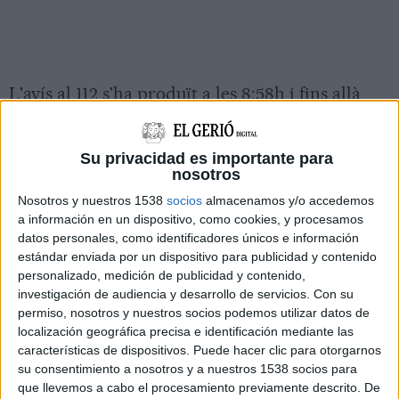
L'avís al 112 s'ha produït a les 8:58h i fins allà
s'hi ha desplaçat una dotació terrestre dels
Bombers que l'ha extingit ràpidament.
Su privacidad es importante para
nosotros
No s'han registrat ferits.
Nosotros y nuestros 1538
socios
almacenamos y/o accedemos
a información en un dispositivo, como cookies, y procesamos
Imprimir
Envia
PDF
datos personales, como identificadores únicos e información
a
estándar enviada por un dispositivo para publicidad y contenido
un
personalizado, medición de publicidad y contenido,
amic
investigación de audiencia y desarrollo de servicios.
Con su
permiso, nosotros y nuestros socios podemos utilizar datos de
ETIQUETES
localización geográfica precisa e identificación mediante las
Figueres
incendi
solar
Vilatenim
características de dispositivos. Puede hacer clic para otorgarnos
su consentimiento a nosotros y a nuestros 1538 socios para
que llevemos a cabo el procesamiento previamente descrito. De