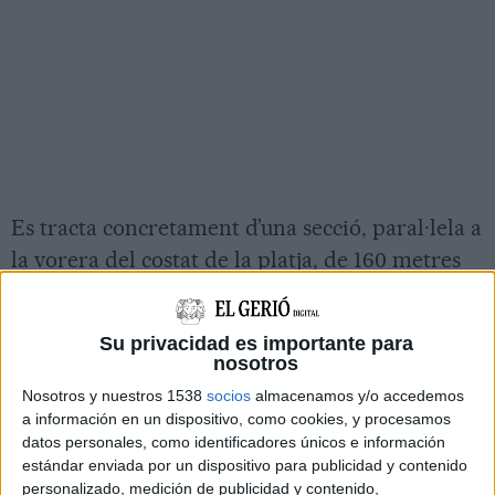
Es tracta concretament d’una secció, paral·lela a
la vorera del costat de la platja, de 160 metres
lineals i situada entre els carrers d’Enric Vincke
i de València, la qual se suma ara a la secció que
Su privacidad es importante para
ja es va adequar l’any passat en el primer tram
nosotros
del passeig.
Nosotros y nuestros 1538
socios
almacenamos y/o accedemos
a información en un dispositivo, como cookies, y procesamos
Una empresa especialitzada s’encarrega de
datos personales, como identificadores únicos e información
l’execució de les feines que es basen en
estándar enviada por un dispositivo para publicidad y contenido
personalizado, medición de publicidad y contenido,