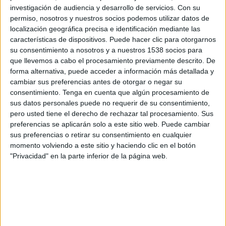
l’enderroc del canal de recollida d’aigües així
investigación de audiencia y desarrollo de servicios.
Con su
com dels escocells existents, i seguirà amb la
permiso, nosotros y nuestros socios podemos utilizar datos de
posterior ubicació i compactació de sauló.
localización geográfica precisa e identificación mediante las
características de dispositivos. Puede hacer clic para otorgarnos
su consentimiento a nosotros y a nuestros 1538 socios para
El pressupost global d’aquestes feines és de
que llevemos a cabo el procesamiento previamente descrito. De
8.120 euros, i es preveu que s’enllesteixin a finals
forma alternativa, puede acceder a información más detallada y
de la setmana vinent. Un cop finalitzat aquest
cambiar sus preferencias antes de otorgar o negar su
consentimiento.
Tenga en cuenta que algún procesamiento de
procés d’obres el sauló del passeig limitarà
sus datos personales puede no requerir de su consentimiento,
directament amb la vorera, creant la connexió
pero usted tiene el derecho de rechazar tal procesamiento. Sus
preferencias se aplicarán solo a este sitio web. Puede cambiar
entre un sector i l’altre sense cap interferència
sus preferencias o retirar su consentimiento en cualquier
de pas. Els bancs també es reubicaran cap a la
momento volviendo a este sitio y haciendo clic en el botón
part interior del passeig, possibilitant ampliar
"Privacidad" en la parte inferior de la página web.
l’espai actual per a vianants, amb més d’un
metre.
Paral·lelament a les obres d’enderroc d’aquest
tram del canal de recollida d’aigües, la Brigada