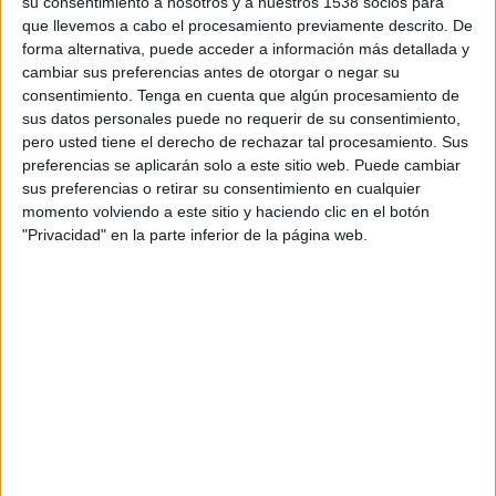
su consentimiento a nosotros y a nuestros 1538 socios para
que llevemos a cabo el procesamiento previamente descrito. De
Imprimir
Envia
PDF
forma alternativa, puede acceder a información más detallada y
a
cambiar sus preferencias antes de otorgar o negar su
un
consentimiento.
Tenga en cuenta que algún procesamiento de
amic
sus datos personales puede no requerir de su consentimiento,
pero usted tiene el derecho de rechazar tal procesamiento. Sus
ETIQUETES
preferencias se aplicarán solo a este sitio web. Puede cambiar
sus preferencias o retirar su consentimiento en cualquier
Avant
Barcelona
Figueres
Girona
TAV
tren
momento volviendo a este sitio y haciendo clic en el botón
"Privacidad" en la parte inferior de la página web.