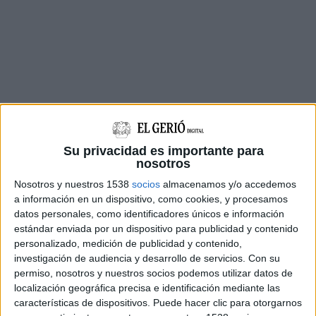
Segons ha informat la concessionària del servei
Su privacidad es importante para
de ferrocarril aquest dimecres, els nous serveis
nosotros
sortiran de Barcelona a les 9:30h i a les 14:50h,
Nosotros y nuestros 1538
socios
almacenamos y/o accedemos
mentre que els trens de Figueres sortiran a les
a información en un dispositivo, como cookies, y procesamos
datos personales, como identificadores únicos e información
13:10h i a les 17:10h.
estándar enviada por un dispositivo para publicidad y contenido
personalizado, medición de publicidad y contenido,
Aquestes noves circulacions també efectuaran
investigación de audiencia y desarrollo de servicios.
Con su
parada a Girona i reforçaran la franja del matí
permiso, nosotros y nuestros socios podemos utilizar datos de
en sentit nord i a la primera hora de la tarda en
localización geográfica precisa e identificación mediante las
características de dispositivos. Puede hacer clic para otorgarnos
ambdós sentits.