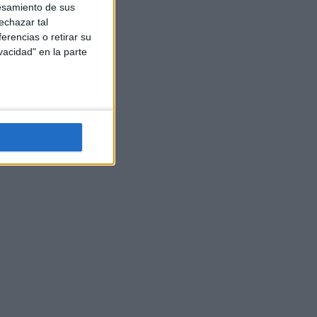
esamiento de sus
echazar tal
erencias o retirar su
vacidad" en la parte