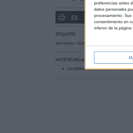
preferencias antes d
datos personales pue
Imprimir
Envia
PDF
procesamiento. Sus p
a
consentimiento en cu
un
inferior de la página
amic
ETIQUETES
Illes Medes
lEstartit
palangre
pesca furtiva
M
NOTÍCIES RELACIONADES
Localitzen centenars de metres de 