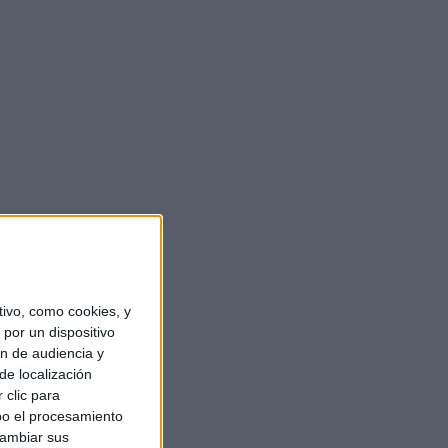
ivo, como cookies, y
por un dispositivo
ón de audiencia y
de localización
 clic para
bo el procesamiento
cambiar sus