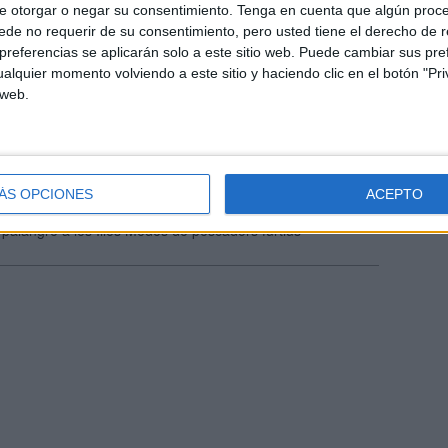
e otorgar o negar su consentimiento.
Tenga en cuenta que algún proc
de no requerir de su consentimiento, pero usted tiene el derecho de r
referencias se aplicarán solo a este sitio web. Puede cambiar sus pref
alquier momento volviendo a este sitio y haciendo clic en el botón "Pri
 web.
ÁS OPCIONES
ACEPTO
palangre a les Illes Medes de pescadors furtius