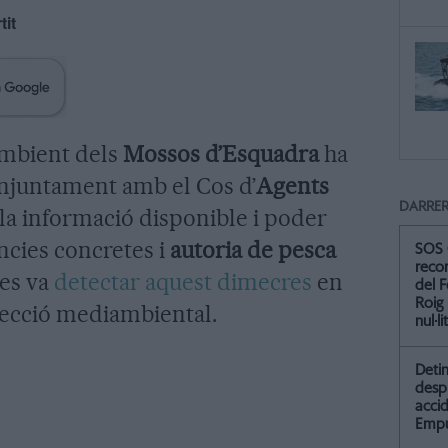
tit
Ambient dels
Mossos d’Esquadra
ha
onjuntament amb el Cos d’
Agents
DARRER
a la informació disponible i poder
ncies concretes i
autoria de pesca
SOS 
recor
es va
detectar aquest dimecres
en
del F
Roig
ecció mediambiental.
nul·li
Detin
desp
accid
Empu