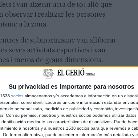
fets i van aixecar acta de tot allò que
observar i realitzar les persones
nisme a la zona.
entres de submarinisme van alliberar
es seves activitats esportives i van
nes i meros de grans dimensions.
eren vius, però alguns ja havien
r uns 200 metres de fils gruixuts
Su privacidad es importante para nosotros
s 1538
socios
almacenamos y/o accedemos a información en un disposit
sonales, como identificadores únicos e información estándar enviada 
diferents línies d’investigació
ntenido personalizado, medición de publicidad y contenido, investigaci
a Central de Medi Ambient del cos de
os.
Con su permiso, nosotros y nuestros socios podemos utilizar datos 
identificación mediante las características de dispositivos. Puede hacer
os d’Agents Rurals. Fins al moment
ntimiento a nosotros y a nuestros 1538 socios para que llevemos a ca
500 metres de línia de palangre
.
. De forma alternativa, puede acceder a información más detallada y 