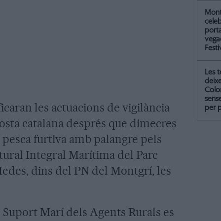
Mont
celeb
port
vegad
Festi
Les 
deix
Colo
sense
icaran les actuacions de vigilància
per 
costa catalana després que dimecres
e pesca furtiva amb palangre pels
tural Integral Marítima del Parc
Medes, dins del PN del Montgrí, les
Suport Marí dels Agents Rurals es