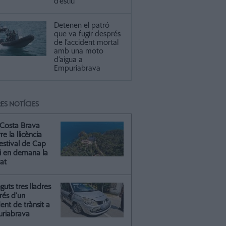
d’estiu
Detenen el patró
que va fugir després
de l’accident mortal
amb una moto
d’aigua a
Empuriabrava
ES NOTÍCIES
Costa Brava
re la llicència
estival de Cap
 i en demana la
tat
guts tres lladres
rés d’un
ent de trànsit a
riabrava