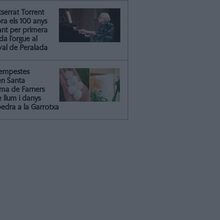
serrat Torrent
ra els 100 anys
ant per primera
a l’orgue al
val de Peralada
tempestes
en Santa
ma de Farners
 llum i danys
pedra a la Garrotxa