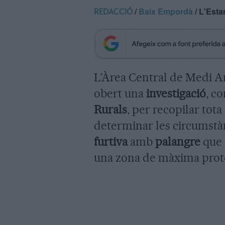
/
Baix Empordà
/ L'Estar
REDACCIÓ
L’Àrea Central de Medi 
obert una
investigació
, c
Rurals
, per recopilar tot
determinar les circumstà
furtiva
amb
palangre
que 
una zona de màxima prot