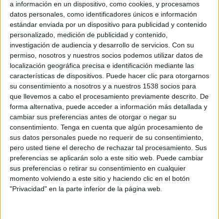
terme l’Oncolliga.
a información en un dispositivo, como cookies, y procesamos
datos personales, como identificadores únicos e información
Cent-cinquanta nedadors repartits en 35 equips
estándar enviada por un dispositivo para publicidad y contenido
s’han sumat enguany a aquest exigent repte
personalizado, medición de publicidad y contenido,
investigación de audiencia y desarrollo de servicios.
Con su
esportiu, tot i que finalment les condicions
permiso, nosotros y nuestros socios podemos utilizar datos de
meteorològiques han impedit que nedessin els
localización geográfica precisa e identificación mediante las
características de dispositivos. Puede hacer clic para otorgarnos
30 quilòmetres previstos. El motiu ha estat la
su consentimiento a nosotros y a nuestros 1538 socios para
intensa boira que ha caigut en dos moments de
que llevemos a cabo el procesamiento previamente descrito. De
la travessia i que ha obligat a neutralitzar la
forma alternativa, puede acceder a información más detallada y
cambiar sus preferencias antes de otorgar o negar su
prova.
consentimiento.
Tenga en cuenta que algún procesamiento de
sus datos personales puede no requerir de su consentimiento,
La primera vegada ha estat només sortir del
pero usted tiene el derecho de rechazar tal procesamiento. Sus
port de l’Estartit, a l’alçada de les Illes Medes.
preferencias se aplicarán solo a este sitio web. Puede cambiar
sus preferencias o retirar su consentimiento en cualquier
L’organització ha decidit que els participants
momento volviendo a este sitio y haciendo clic en el botón
pugessin de nou a les embarcacions de suport
"Privacidad" en la parte inferior de la página web.
per tornar a port, ja que la intensa boira
impedia la visibilitat mínima per garantir la