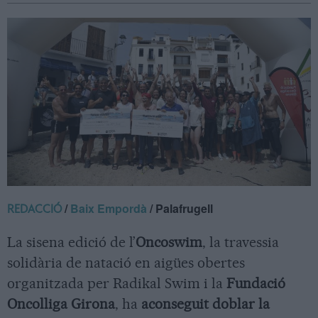
/
Baix Empordà
/ Palafrugell
REDACCIÓ
La sisena edició de l’
Oncoswim
, la travessia
solidària de natació en aigües obertes
organitzada per Radikal Swim i la
Fundació
Oncolliga Girona
, ha
aconseguit doblar la