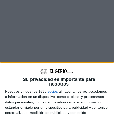
El líder de la productora és l'actor, educador i
Su privacidad es importante para
clown Jordi Planella, que compta amb més de
nosotros
15 anys d'experiència professional. Ha estat
Nosotros y nuestros 1538
socios
almacenamos y/o accedemos
a información en un dispositivo, como cookies, y procesamos
actor a la companyia
Cop de Clown
de
Toti
datos personales, como identificadores únicos e información
Toronell
i també a
Antigua
i
Barbuda
, on ha fet
estándar enviada por un dispositivo para publicidad y contenido
gires europees i actuacions internacionals.
personalizado, medición de publicidad y contenido,