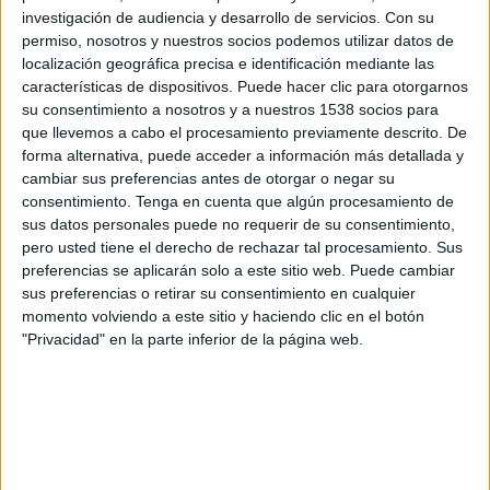
investigación de audiencia y desarrollo de servicios.
Con su
Amb la reestrena de l'espectacle 'Massa Tip' al
permiso, nosotros y nuestros socios podemos utilizar datos de
localización geográfica precisa e identificación mediante las
Núria Social d'Olot
el passat 7 d'abril, Arriant
características de dispositivos. Puede hacer clic para otorgarnos
Produccions es presentava al públic.
su consentimiento a nosotros y a nuestros 1538 socios para
L'espectacle reflexiona al voltant del
que llevemos a cabo el procesamiento previamente descrito. De
forma alternativa, puede acceder a información más detallada y
malbaratament d'aliments i ho treballa des
cambiar sus preferencias antes de otorgar o negar su
d'una mirada de clown i proposa algunes
consentimiento.
Tenga en cuenta que algún procesamiento de
sus datos personales puede no requerir de su consentimiento,
solucions als espectadors per reduir la quantitat
pero usted tiene el derecho de rechazar tal procesamiento. Sus
de menjar que acaba a les escombraries.
preferencias se aplicarán solo a este sitio web. Puede cambiar
sus preferencias o retirar su consentimiento en cualquier
Amb aquesta primera posada en escena la
momento volviendo a este sitio y haciendo clic en el botón
"Privacidad" en la parte inferior de la página web.
productora teatral vol presentar-se en societat i
oferir-se com a alternativa per educar amb
valors a les noves generacions. La idea és
arribar a un públic familiar a través de
diferents tipus de muntatges, ja siguin de gran