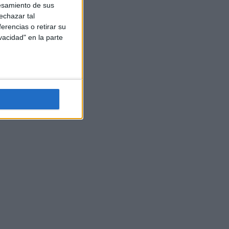
esamiento de sus
echazar tal
erencias o retirar su
vacidad" en la parte