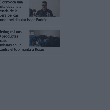
C convoca una
esta davant la
saria de la
uera pel cas
nciat pel diputat Isaac Padrós
detinguts i uns
0 productes
icats
missats en un
contra el top manta a Roses