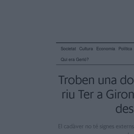
Societat
Cultura
Economia
Política
Qui era Gerió?
Troben una don
riu Ter a Giro
des
El cadàver no té signes extern