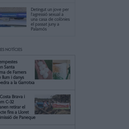
Detingut un jove per
l'agressió sexual a
una casa de colònies
el passat juny a
Palamós
ES NOTÍCIES
tempestes
en Santa
ma de Farners
 llum i danys
pedra a la Garrotxa
Costa Brava i
em C-32
nen retirar el
cte fins a Lloret
dimissió de Paneque