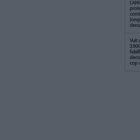
L’AN
prot
comis
Jonq
denu
Vuit 
3.90
falsif
deco
cop 