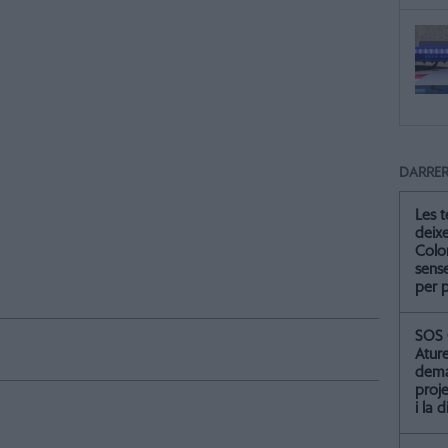
DARRER
Les 
deix
Colo
sense
per 
SOS 
Atur
dema
proje
i la 