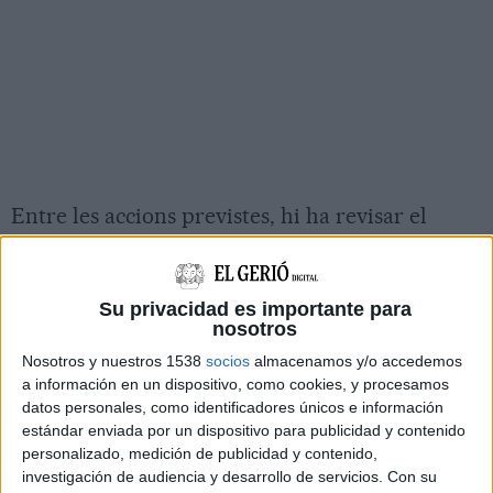
Entre les accions previstes, hi ha revisar el
procés de detecció i assignació de places per a
l'alumnat amb necessitats específiques i
Su privacidad es importante para
reservar-ne o revisar el mapa de zones de
nosotros
secundària i l'adscripció de centres. També es
Nosotros y nuestros 1538
socios
almacenamos y/o accedemos
posarà en marxa l'ajut del transport per
a información en un dispositivo, como cookies, y procesamos
necessitats d'escolarització i es fomentaran
datos personales, como identificadores únicos e información
estándar enviada por un dispositivo para publicidad y contenido
projectes als centres de màxima complexitat
personalizado, medición de publicidad y contenido,
per oferir més oportunitats educatives, a més
investigación de audiencia y desarrollo de servicios.
Con su