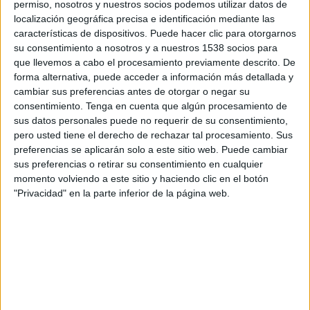
de promoure l'accés a les activitats
permiso, nosotros y nuestros socios podemos utilizar datos de
localización geográfica precisa e identificación mediante las
extraescolars.
características de dispositivos. Puede hacer clic para otorgarnos
su consentimiento a nosotros y a nuestros 1538 socios para
En total, 21.300 alumnes començaran dilluns el
que llevemos a cabo el procesamiento previamente descrito. De
curs escolar a Girona. D'aquests, hi ha 1.160
forma alternativa, puede acceder a información más detallada y
infants d’educació infantil (de 0 a 3 anys), 10.535
cambiar sus preferencias antes de otorgar o negar su
consentimiento.
Tenga en cuenta que algún procesamiento de
d’educació infantil i primària (de 3 a 11 anys),
sus datos personales puede no requerir de su consentimiento,
5.230 d'Educació Secundària Obligatòria (ESO)
pero usted tiene el derecho de rechazar tal procesamiento. Sus
preferencias se aplicarán solo a este sitio web. Puede cambiar
als centres públics i privats concertats i 4.397
sus preferencias o retirar su consentimiento en cualquier
d'estudis postobligatoris.
momento volviendo a este sitio y haciendo clic en el botón
"Privacidad" en la parte inferior de la página web.
Per fer front a les mesures contra la covid, el
consistori posarà de nou al servei de les escoles
i instituts els equipaments, els espais públics
verds, els parcs i jardins i l’adequació de la via
pública per facilitar les entrades i sortides als
centres de manera esglaonada.