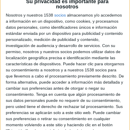
els catàlegs pels abonats de Catalunya.
Su privacidad es importante para
nosotros
Disney+ ofereix un catàleg amb 1.707 obres
Nosotros y nuestros 1538
socios
almacenamos y/o accedemos
audiovisuals (1.027 pel·lícules i 680 produccions
a información en un dispositivo, como cookies, y procesamos
datos personales, como identificadores únicos e información
seriades o temporades), la qual cosa implica una
estándar enviada por un dispositivo para publicidad y contenido
quota d’obra europea del 4,5%. La segona, HBO,
personalizado, medición de publicidad y contenido,
ofereix a Catalunya un catàleg de 1.725 obres
investigación de audiencia y desarrollo de servicios.
Con su
permiso, nosotros y nuestros socios podemos utilizar datos de
audiovisuals (909 pel·lícules i 816 produccions
localización geográfica precisa e identificación mediante las
seriades o temporades), la qual cosa suposa una
características de dispositivos. Puede hacer clic para otorgarnos
su consentimiento a nosotros y a nuestros 1538 socios para
quota d’obra europea del 25,0%.
que llevemos a cabo el procesamiento previamente descrito. De
forma alternativa, puede acceder a información más detallada y
D’altra banda, Amazon Prime Video ofereix al
cambiar sus preferencias antes de otorgar o negar su
seu catàleg un total de 5.585 obres audiovisuals
consentimiento.
Tenga en cuenta que algún procesamiento de
sus datos personales puede no requerir de su consentimiento,
(4.096 pel·lícules i 1.489 produccions seriades o
pero usted tiene el derecho de rechazar tal procesamiento. Sus
temporades) i les produccions europees
preferencias se aplicarán solo a este sitio web. Puede cambiar
suposen el 34,3% del seu catàleg. L’altra
sus preferencias o retirar su consentimiento en cualquier
momento volviendo a este sitio y haciendo clic en el botón
plataforma que assoleix la quota és Filmin, que