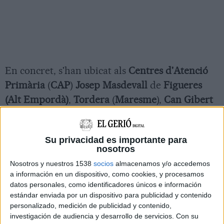
En concret, s'han ubicat als
Centres d'Atenció
Primària
(
CAP
)
Josep Masdevall
de
Figueres
(Alt Empordà)
,
Tordera
(
Maresme
),
Can Gibert
del Pla
i
Dr. Joan Vilaplana
de
Girona (Gironès)
i
Blanes-2
(
Selva
). Així doncs, dels 15 previstos a
Su privacidad es importante para
la regió, ja n'hi ha 13 d'instal·lats, 7 dels quals en
nosotros
funcionament, i els sis restants, en procés de
Nosotros y nuestros 1538
socios
almacenamos y/o accedemos
muntatge.
a información en un dispositivo, como cookies, y procesamos
datos personales, como identificadores únicos e información
Pel que fa als dos mòduls pendents,
estándar enviada por un dispositivo para publicidad y contenido
corresponents al
CAP Canet de Mar
i al
CAP
personalizado, medición de publicidad y contenido,
investigación de audiencia y desarrollo de servicios.
Con su
Sant Feliu de Guíxols
, es preveu que els treballs