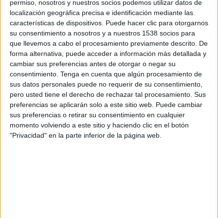
permiso, nosotros y nuestros socios podemos utilizar datos de
comencin en les properes setmanes.
localización geográfica precisa e identificación mediante las
características de dispositivos. Puede hacer clic para otorgarnos
Els mòduls es col·loquen en espais annexes als
su consentimiento a nosotros y a nuestros 1538 socios para
que llevemos a cabo el procesamiento previamente descrito. De
centres sanitaris amb l'objectiu de traslladar
forma alternativa, puede acceder a información más detallada y
l'
activitat relacionada amb el coronavirus
fora
cambiar sus preferencias antes de otorgar o negar su
consentimiento.
Tenga en cuenta que algún procesamiento de
del CAP, com ara la realització de
proves PCR
i
sus datos personales puede no requerir de su consentimiento,
l'atenció als pacients amb simptomatologia
pero usted tiene el derecho de rechazar tal procesamiento. Sus
respiratòria sospitosa de covid-19. Així, es
preferencias se aplicarán solo a este sitio web. Puede cambiar
sus preferencias o retirar su consentimiento en cualquier
poden crear dobles circuits i garantir una
momento volviendo a este sitio y haciendo clic en el botón
major seguretat per als professionals i pacients.
"Privacidad" en la parte inferior de la página web.
El primer mòdul es va instal·lar a Cassà de la
Selva i progressivament s'han anat col•locant la
resta. Aquests equipaments tenen una durada
mínima de 18 mesos i un cost mitjà de
70.000
euros
.