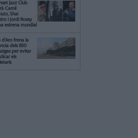
nset Jazz Club
irà Camil
azo, Shai
ro i Jordi Rossy
na estrena mundial
a d’Aro frena la
ència dels 850
atges per evitar
dicar els
etaris