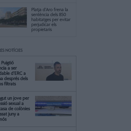
Platja d’Aro frena la
sentència dels 850
habitatges per evitar
perjudicar els
propietaris
ES NOTÍCIES
 Puigtió
cia a ser
ldable d’ERC a
na després dels
s filtrats
gut un jove per
essió sexual a
casa de colònies
ssat juny a
mós