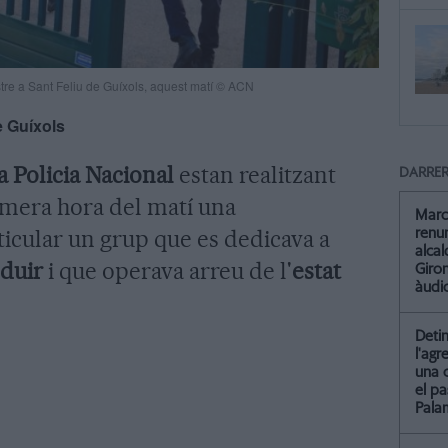
re a Sant Feliu de Guíxols, aquest matí © ACN
e Guíxols
a Policia Nacional
estan realitzant
DARRER
imera hora del matí una
Marc
icular un grup que es dedicava a
renun
alca
nduir
i que operava arreu de l'
estat
Giro
àudio
Detin
l'agr
una 
el pa
Pala