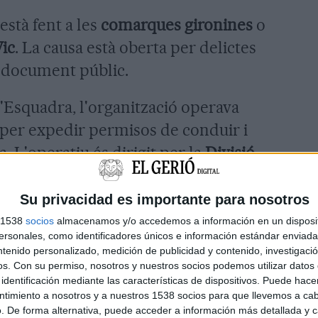
està fent a les
comarques gironines
o
ic
. La causa està oberta per delictes
de document públic.
Esquadra, l'organització operava
 per expedir permisos de conduir i
 L'operatiu és dirigit per la
Divisió
IC
) de Mossos d'Esquadra juntament
reballen efectius de tots els serveis
Su privacidad es importante para nosotros
s 1538
socios
almacenamos y/o accedemos a información en un disposit
sonales, como identificadores únicos e información estándar enviada 
ntenido personalizado, medición de publicidad y contenido, investigaci
os.
Con su permiso, nosotros y nuestros socios podemos utilizar datos 
identificación mediante las características de dispositivos. Puede hacer
ntimiento a nosotros y a nuestros 1538 socios para que llevemos a ca
. De forma alternativa, puede acceder a información más detallada y 