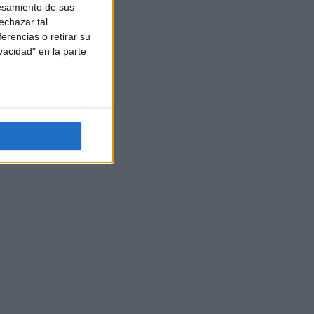
esamiento de sus
echazar tal
erencias o retirar su
vacidad" en la parte