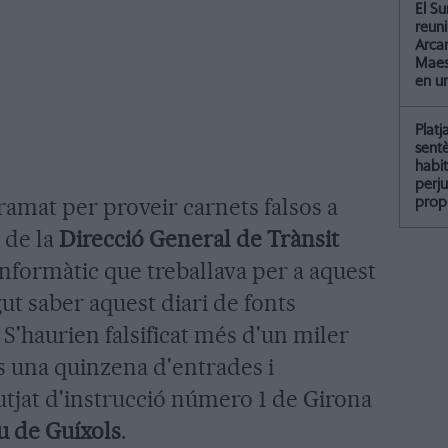
El Su
reun
Arcar
Maest
en u
Platj
sent
habit
perju
amat per proveir carnets falsos a
propi
 de la
Direcció General de Trànsit
n informàtic que treballava per a aquest
t saber aquest diari de fonts
. S'haurien falsificat més d'un miler
es una quinzena d'entrades i
jutjat d'instrucció número 1 de Girona
u de Guíxols
.