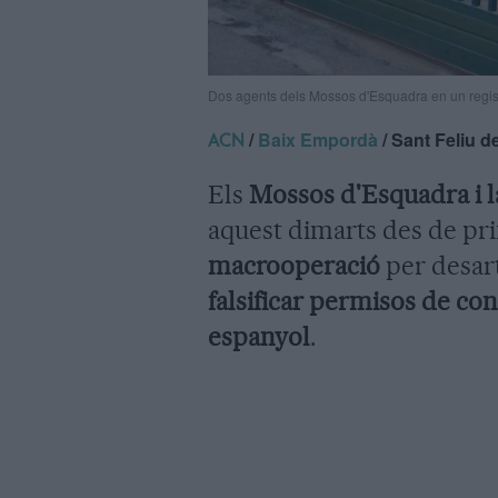
Dos agents dels Mossos d'Esquadra en un regist
/
Baix Empordà
/ Sant Feliu d
ACN
Els
Mossos d'Esquadra i l
aquest dimarts des de pr
macrooperació
per desart
falsificar permisos de co
espanyol
.