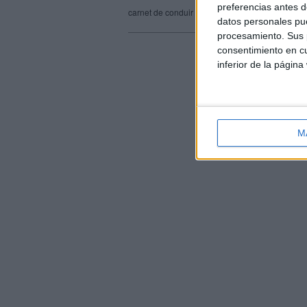
preferencias antes d
carnet de conduir
DGT
falsificació
macroop
datos personales pue
procesamiento. Sus p
consentimiento en cu
inferior de la página
M