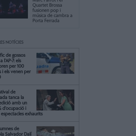
Marc Parrot i el
Quartet Brossa
fusionen pop i
música de cambra a
Porta Ferrada
ES NOTÍCIES
àfic de gossos
a l’AP-7: els
ren per 100
 i els venen per
0
stival de
ada tanca la
edició amb un
% d’ocupació i
 espectacles exhaurits
alumnes de
ola Salvador Dalí