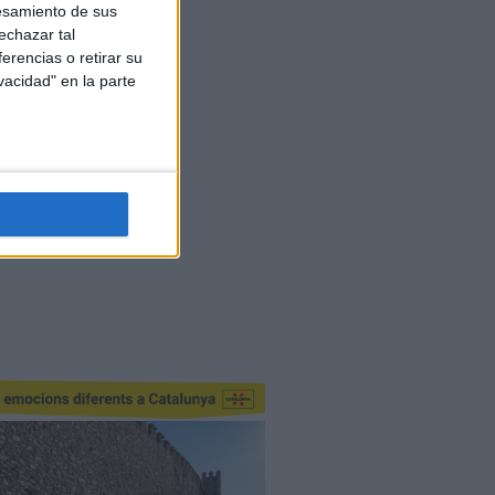
esamiento de sus
echazar tal
erencias o retirar su
vacidad" en la parte