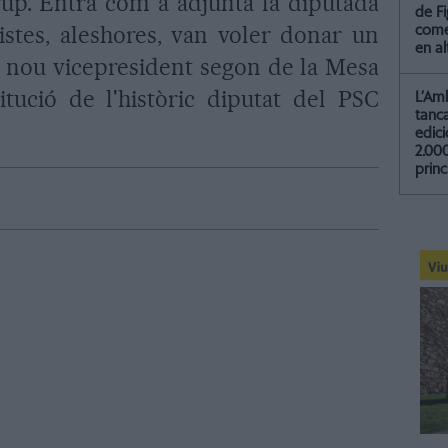
grup. Entra com a adjunta la diputada
de F
istes, aleshores, van voler donar un
come
en al
 nou vicepresident segon de la Mesa
tució de l'històric diputat del PSC
L’Am
tanc
edic
2.00
princ