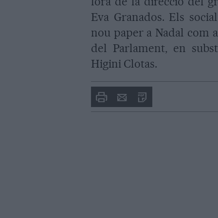
fora de la direcció del 
Eva Granados. Els social
nou paper a Nadal com a
del Parlament, en substi
Higini Clotas.
Imprimir
Envia
PDF
a
un
amic