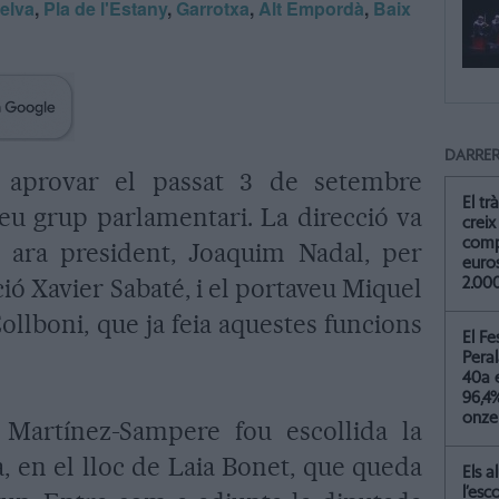
elva
,
Pla de l'Estany
,
Garrotxa
,
Alt Empordà
,
Baix
DARRER
 aprovar el passat 3 de setembre
El tr
seu grup parlamentari. La direcció va
creix 
comp
ns ara president, Joaquim Nadal, per
euros
ió Xavier Sabaté, i el portaveu Miquel
2.00
ollboni, que ja feia aquestes funcions
El Fe
Peral
40a 
96,4
onze
 Martínez-Sampere fou escollida la
, en el lloc de Laia Bonet, que queda
Els 
l’esc