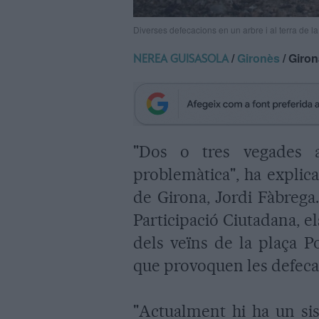
Diverses defecacions en un arbre i al terra de
/
Gironès
/ Giro
NEREA GUISASOLA
"Dos o tres vegades 
problemàtica", ha explica
de Girona, Jordi Fàbrega.
Participació Ciutadana, el
dels veïns de la plaça P
que provoquen les defecac
"Actualment hi ha un si