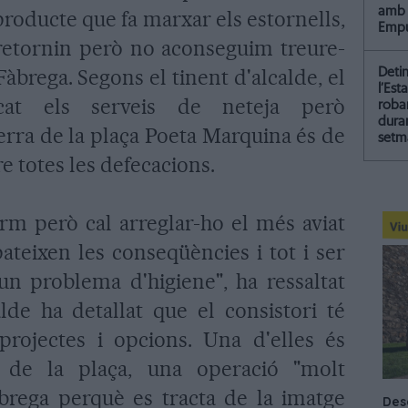
amb 
producte que fa marxar els estornells,
Empu
retornin però no aconseguim treure-
 Fàbrega. Segons el tinent d'alcalde, el
Deti
l’Est
ficat els serveis de neteja però
roba
dura
terra de la plaça Poeta Marquina és de
setm
re totes les defecacions.
erm però cal arreglar-ho el més aviat
ateixen les conseqüències i tot i ser
'un problema d'higiene", ha ressaltat
alde ha detallat que el consistori té
projectes i opcions. Una d'elles és
s de la plaça, una operació "molt
brega perquè es tracta de la imatge