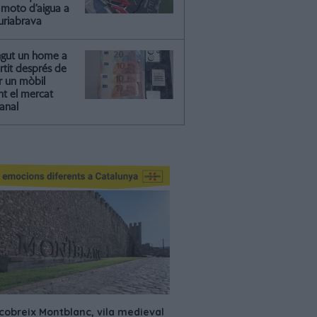
moto d’aigua a
riabrava
ngut un home a
artit després de
r un mòbil
nt el mercat
anal