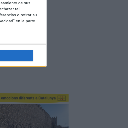
esamiento de sus
echazar tal
erencias o retirar su
vacidad" en la parte