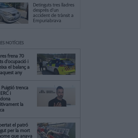
Detinguts tres lladres
després d’un
accident de trànsit a
Empuriabrava
ES NOTÍCIES
res frena 70
ts d’ocupació i
ixa el balanç a
 aquest any
Puigtió trenca
ERC i
ndona
itivament la
ica
ibertat el patró
gut per la mort
'home que anava