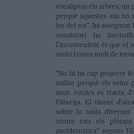
eucaliptus els arbres, un 
perquè aquestes aus no 
les del tot", ha assegurat
consistori ha intensi
l'inconvenient és que el 
sauló i costa molt de treu
"No hi ha cap projecte f
millor perquè els veïns p
molt estoics es tracta d
Fàbrega. El tinent d'alc
sobre la taula diversos 
treure tots els plàtan
problemàtica" segons Fà