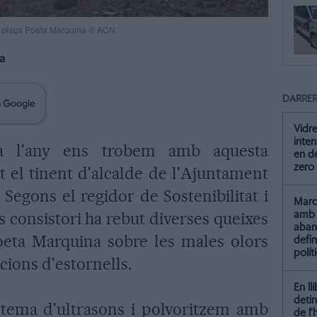
 la plaça Poeta Marquina © ACN
na
DARRER
Vidre
inten
a l'any ens trobem amb aquesta
en de
zero
t el tinent d'alcalde de l'Ajuntament
 Segons el regidor de Sostenibilitat i
Marc 
s consistori ha rebut diverses queixes
amb 
aba
oeta Marquina sobre les males olors
defin
polít
ions d'estornells.
En ll
detin
stema d'ultrasons i polvoritzem amb
de l