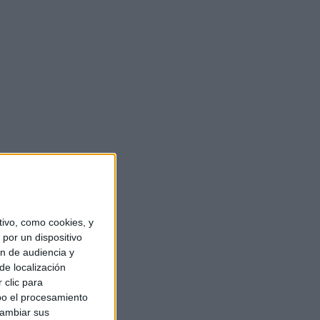
ivo, como cookies, y
por un dispositivo
ón de audiencia y
de localización
 clic para
bo el procesamiento
cambiar sus