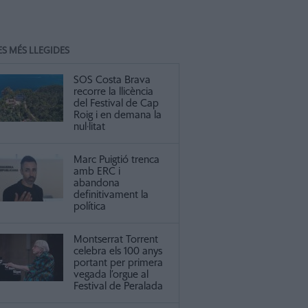
ES MÉS LLEGIDES
SOS Costa Brava
recorre la llicència
del Festival de Cap
Roig i en demana la
nul·litat
Marc Puigtió trenca
amb ERC i
abandona
definitivament la
política
Montserrat Torrent
celebra els 100 anys
portant per primera
vegada l’orgue al
Festival de Peralada