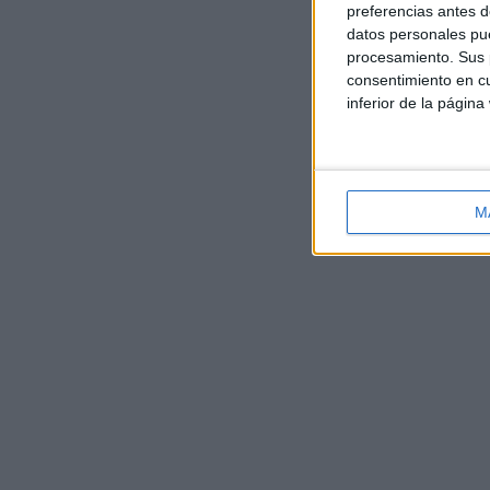
amic
preferencias antes d
datos personales pue
procesamiento. Sus p
consentimiento en cu
inferior de la página
M