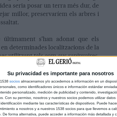
 idea seria posar un terra més dur, de
ejar millor, preservaríem els arbres i
ssaltat.
e últimament s'han adonat que els
t en determinades localitzacions de la
mes utilitzant tals com aus rapinyaires,
 aconseguit fer fora a una part de les
n aquesta zona milers d'estornells i
Su privacidad es importante para nosotros
que no pot continuar", ha conclòs
s 1538
socios
almacenamos y/o accedemos a información en un disposit
sonales, como identificadores únicos e información estándar enviada 
ntenido personalizado, medición de publicidad y contenido, investigaci
os.
Con su permiso, nosotros y nuestros socios podemos utilizar datos 
identificación mediante las características de dispositivos. Puede hacer
ntimiento a nosotros y a nuestros 1538 socios para que llevemos a ca
. De forma alternativa, puede acceder a información más detallada y 