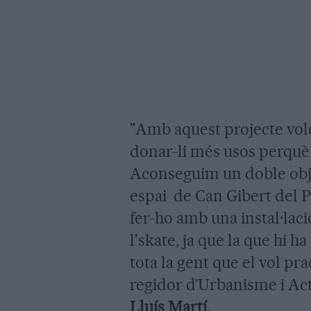
"Amb aquest projecte vole
donar-li més usos perquè l
Aconseguim un doble obje
espai de Can Gibert del Pl
fer-ho amb una instal·lació
l'skate, ja que la que hi ha
tota la gent que el vol prac
regidor d’Urbanisme i Act
Lluís Martí
.