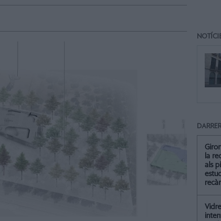
NOTÍCI
DARRER
Giro
la re
als p
estud
recà
Vidre
inten