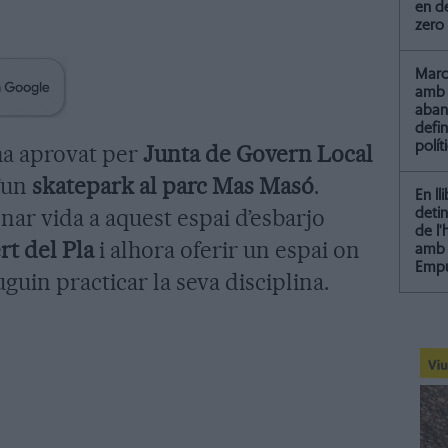
en de
zero
Marc 
amb 
aba
defin
polít
a aprovat per
Junta de Govern Local
d’un
skatepark al parc Mas Masó
.
En ll
onar vida a aquest espai d’esbarjo
detin
de l
rt del Pla
i alhora oferir un espai on
amb 
Empu
uguin practicar la seva disciplina.