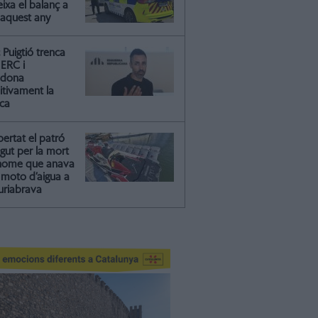
ixa el balanç a
 aquest any
Puigtió trenca
ERC i
ndona
itivament la
ica
ibertat el patró
gut per la mort
'home que anava
moto d’aigua a
riabrava