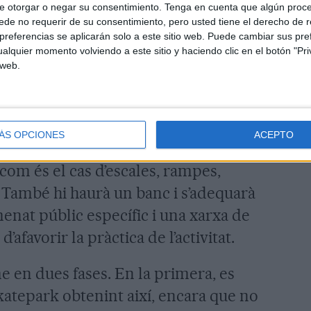
e otorgar o negar su consentimiento.
Tenga en cuenta que algún proc
de no requerir de su consentimiento, pero usted tiene el derecho de r
 Masó ocuparà una superfície de
referencias se aplicarán solo a este sitio web. Puede cambiar sus pref
alquier momento volviendo a este sitio y haciendo clic en el botón "Pri
 estarà situat concretament al costat
 web.
icà, relativament proper dins l’àmbit
tment distant per respectar la
ndret d’usos i usuaris tan diversos.
ÁS OPCIONES
ACEPTO
mb diferents tipus de mobiliari i
com és el cas d’escales, rampes,
. També hi haurà un banc i s’adequarà
enat públic específic i una xarxa de
’afavorir la pràctica de l’activitat.
e en dues fases. En la primera, es
skatepark obtenint així, encara que no