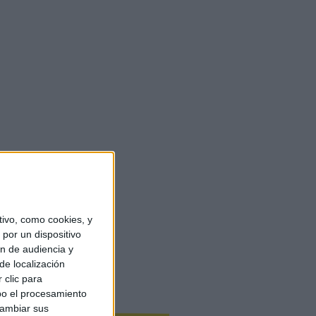
ivo, como cookies, y
por un dispositivo
ón de audiencia y
de localización
 clic para
bo el procesamiento
cambiar sus