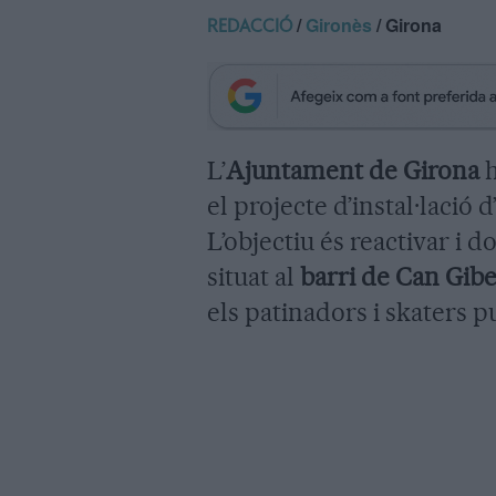
/
Gironès
/ Girona
REDACCIÓ
L’
Ajuntament de Girona
h
el projecte d’instal·lació 
L’objectiu és reactivar i d
situat al
barri de Can Gibe
els patinadors i skaters p