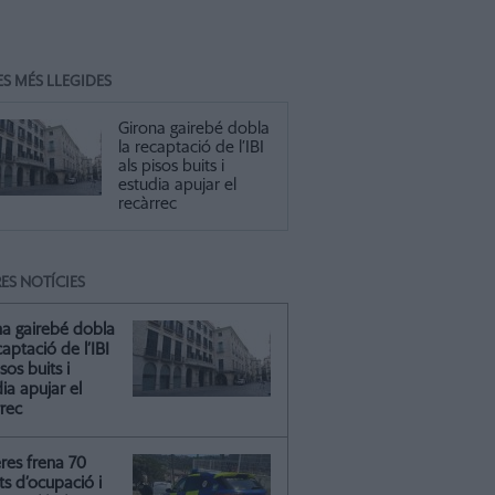
ES MÉS LLEGIDES
Girona gairebé dobla
la recaptació de l’IBI
als pisos buits i
estudia apujar el
recàrrec
ES NOTÍCIES
na gairebé dobla
captació de l’IBI
isos buits i
ia apujar el
rrec
res frena 70
ts d’ocupació i