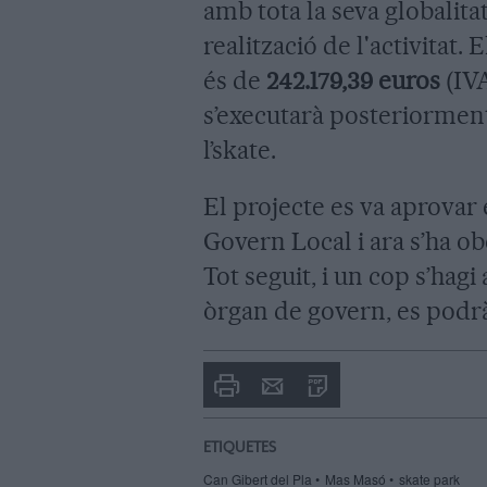
amb tota la seva globalitat
realització de l'activitat.
és de
242.179,39 euros
(IVA
s’executarà posteriorment,
l’skate.
El projecte es va aprovar
Govern Local i ara s’ha ob
Tot seguit, i un cop s’hag
òrgan de govern, es podrà 
Imprimir
Envia
PDF
a
un
amic
ETIQUETES
Can Gibert del Pla
Mas Masó
skate park