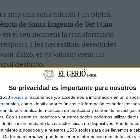
 amb una zona infantil i un pipicà.
vència de Santa Eugènia de Ter i Can
 en el seu moment la transformació
 resposta a les necessitats detectades
vant d’això, es va valorar crear un
spai d’esbarjo.
inat entre diferents entitats, serveis,
Su privacidad es importante para nosotros
joves practicants de l’esport i
s 1538
socios
almacenamos y/o accedemos a información en un disposit
a realitzar un estudi previ de les
sonales, como identificadores únicos e información estándar enviada 
es que ha d’incorporar aquest parc de
ntenido personalizado, medición de publicidad y contenido, investigaci
os.
Con su permiso, nosotros y nuestros socios podemos utilizar datos 
la pràctica d'
skateboarding
i
identificación mediante las características de dispositivos. Puede hacer
 rodes petites com
patins de línia
o
ntimiento a nosotros y a nuestros 1538 socios para que llevemos a ca
. De forma alternativa, puede acceder a información más detallada y 