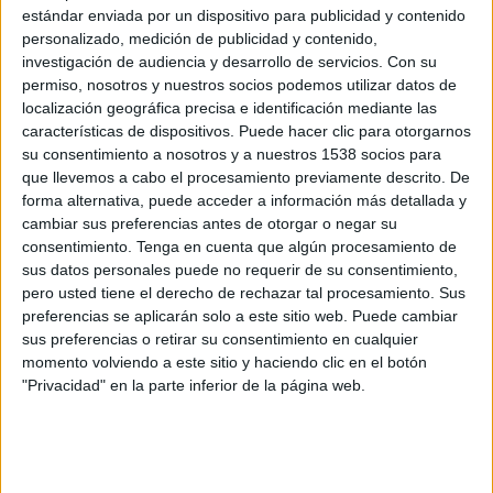
estándar enviada por un dispositivo para publicidad y contenido
personalizado, medición de publicidad y contenido,
Des de l'Ajuntament, però, s'ha descartat
investigación de audiencia y desarrollo de servicios.
Con su
aquesta opció al·legant que l'indret no reuneix
permiso, nosotros y nuestros socios podemos utilizar datos de
localización geográfica precisa e identificación mediante las
les condicions higièniques necessàries i perquè
características de dispositivos. Puede hacer clic para otorgarnos
és un espai que depèn d'Ensenyament des de les
su consentimiento a nosotros y a nuestros 1538 socios para
que llevemos a cabo el procesamiento previamente descrito. De
nou del matí fins a les cinc de la tarda. Des de
forma alternativa, puede acceder a información más detallada y
l'AMPA són conscients que l'última decisió la
cambiar sus preferencias antes de otorgar o negar su
prendran els serveis territorials i el Consell
consentimiento.
Tenga en cuenta que algún procesamiento de
sus datos personales puede no requerir de su consentimiento,
Comarcal, que és qui gestiona el servei, però
pero usted tiene el derecho de rechazar tal procesamiento. Sus
demanen "més implicació" per part de
preferencias se aplicarán solo a este sitio web. Puede cambiar
sus preferencias o retirar su consentimiento en cualquier
l'Ajuntament i que es posi al seu costat. Ara,
momento volviendo a este sitio y haciendo clic en el botón
estan a l'espera del que pugui donar de sí la
"Privacidad" en la parte inferior de la página web.
reunió de demà. "No hem aconseguit el que
volem i seguim amb la lluita", ha dit Fité.