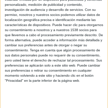
hores de la nit. La resta de dies es mantindrà a
personalizado, medición de publicidad y contenido,
investigación de audiencia y desarrollo de servicios.
Con su
les 22.00 hores. Aragonès també ha avançat que
permiso, nosotros y nuestros socios podemos utilizar datos de
el pla per al Nadal manté el
límit de persones
localización geográfica precisa e identificación mediante las
características de dispositivos. Puede hacer clic para otorgarnos
per a reunir-se en un mateix grup en
10
, tal i
su consentimiento a nosotros y a nuestros 1538 socios para
com està previst a la reobertura que ja s'aplica.
que llevemos a cabo el procesamiento previamente descrito. De
De la mateixa manera, ha comentat que el
forma alternativa, puede acceder a información más detallada y
cambiar sus preferencias antes de otorgar o negar su
Govern
no preveu establir canvis en les
consentimiento.
Tenga en cuenta que algún procesamiento de
mesures de perimetratge
, i si s'avança en les
sus datos personales puede no requerir de su consentimiento,
fases previstes al pla de reobertura, les festes de
pero usted tiene el derecho de rechazar tal procesamiento. Sus
preferencias se aplicarán solo a este sitio web. Puede cambiar
Nadal es passaran sense cap mena de restricció
sus preferencias o retirar su consentimiento en cualquier
de mobilitat.
momento volviendo a este sitio y haciendo clic en el botón
"Privacidad" en la parte inferior de la página web.
El republicà ha reconegut que els catalans
hauran de celebrar un Nadal "molt diferent"
però ha defensat fer-ho amb la "màxima
seguretat i tota la responsabilitat". Ha explicat