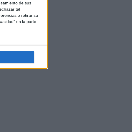
esamiento de sus
echazar tal
erencias o retirar su
vacidad" en la parte