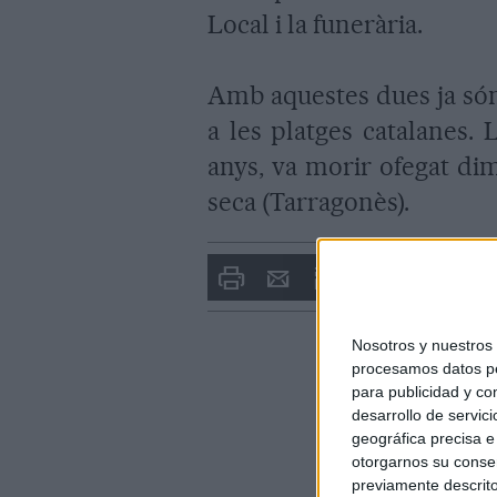
Local i la funerària.
Amb aquestes dues ja són
a les platges catalanes.
anys, va morir ofegat dime
seca (Tarragonès).
Imprimir
Envia
PDF
a
un
amic
Nosotros y nuestro
procesamos datos per
para publicidad y co
desarrollo de servici
geográfica precisa e 
otorgarnos su conse
previamente descrito