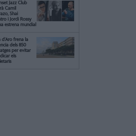
nset Jazz Club
irà Camil
azo, Shai
ro i Jordi Rossy
na estrena mundial
a d’Aro frena la
ència dels 850
atges per evitar
dicar els
etaris