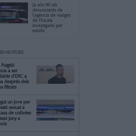
Ja són 90 els
denunciants de
l'agència de viatges
de l'Escala
investigada per
estafa
ES NOTÍCIES
 Puigtió
cia a ser
ldable d’ERC a
na després dels
s filtrats
gut un jove per
essió sexual a
casa de colònies
ssat juny a
mós