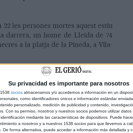
 22 les persones mortes aquest estiu
 La darrera, un home de Lleida de 74
cres a la platja de la Pineda, a Vila-
Su privacidad es importante para nosotros
s 1538
socios
almacenamos y/o accedemos a información en un disposit
sonales, como identificadores únicos e información estándar enviada 
ntenido personalizado, medición de publicidad y contenido, investigaci
os.
Con su permiso, nosotros y nuestros socios podemos utilizar datos 
identificación mediante las características de dispositivos. Puede hacer
ntimiento a nosotros y a nuestros 1538 socios para que llevemos a ca
. De forma alternativa, puede acceder a información más detallada y 