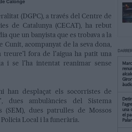
 de Calonge
ralitat (DGPC), a través del Centre de
ies de Catalunya (CECAT), ha rebut
gdia que un banyista que es trobava a la
de Cunit, acompanyat de la seva dona,
DARRER
treure'l fora de l'aigua ha patit una
ia i se l'ha intentat reanimar sense
Marc
renun
alca
Giro
àudio
'hi han desplaçat els socorristes de
s', dues ambulàncies del Sistema
Detin
l'agr
 (SEM), dues patrulles de Mossos
una 
el pa
Policia Local i la funerària.
Pala