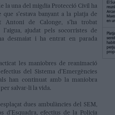
El Su
de la una del migdia Protecció Civil ha
reun
Arcar
 que s'estava banyant a la platja de
Maest
t Antoni de Calonge, s'ha trobat
en u
l'aigua, ajudat pels socorristes de
Platj
s'ha desmaiat i ha entrat en parada
sent
habit
perju
propi
racticat les maniobres de reanimació
 efectius del Sistema d'Emergències
als han continuat amb la maniobra
er salvar-li la vida.
n desplaçat dues ambulàncies del SEM,
 d'Esquadra, efectius de la Policia