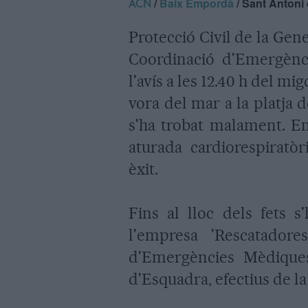
/
Baix Empordà
/ Sant Antoni
ACN
Protecció Civil de la Gene
Coordinació d'Emergènc
l'avís a les 12.40 h del mi
vora del mar a la platja 
s'ha trobat malament. En 
aturada cardiorespiratòr
èxit.
Fins al lloc dels fets s
l'empresa 'Rescatadore
d'Emergències Mèdiques
d'Esquadra, efectius de la 