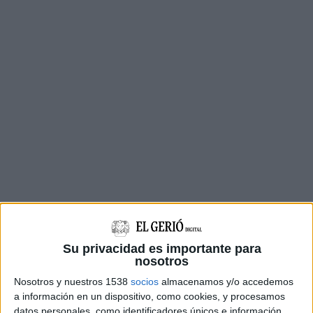
En la roda de premsa posterior a la
Conferència de Presidents
, Aragonès ha evitat
Su privacidad es importante para
centrar-se en la mesura del confinament del
nosotros
cap de setmana i ha insistit que el Govern
Nosotros y nuestros 1538
socios
almacenamos y/o accedemos
a información en un dispositivo, como cookies, y procesamos
sempre ha dit que
no pot descartar cap mesura
.
datos personales, como identificadores únicos e información