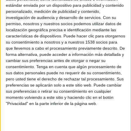
Aragonès ha remarcat que l'evolució de
estándar enviada por un dispositivo para publicidad y contenido
personalizado, medición de publicidad y contenido,
contagis és "extremadament greu" i que la
investigación de audiencia y desarrollo de servicios.
Con su
tendència és "molt perillosa". Davant d'aquesta
permiso, nosotros y nuestros socios podemos utilizar datos de
localización geográfica precisa e identificación mediante las
situació, el vicepresident ha defensat que
características de dispositivos. Puede hacer clic para otorgarnos
l'obligació del Govern és estudiar totes les
su consentimiento a nosotros y a nuestros 1538 socios para
mesures però no ha volgut comentar-ne de
que llevemos a cabo el procesamiento previamente descrito. De
forma alternativa, puede acceder a información más detallada y
noves fins que no estiguin aprovades pel
cambiar sus preferencias antes de otorgar o negar su
Govern. Segons ha recordat, primer els
consentimiento.
Tenga en cuenta que algún procesamiento de
professionals i experts donen el seu criteri
sus datos personales puede no requerir de su consentimiento,
pero usted tiene el derecho de rechazar tal procesamiento. Sus
sobre una nova mesura i després es valora
preferencias se aplicarán solo a este sitio web. Puede cambiar
l'impacte econòmic, social i les possibilitats
sus preferencias o retirar su consentimiento en cualquier
momento volviendo a este sitio y haciendo clic en el botón
legals.
"Privacidad" en la parte inferior de la página web.
Preguntat per si amb l'actual estat d'alarma es
podria aplicar aquest confinament de cap de
setmana, Aragonès ha respost que amb l'actual