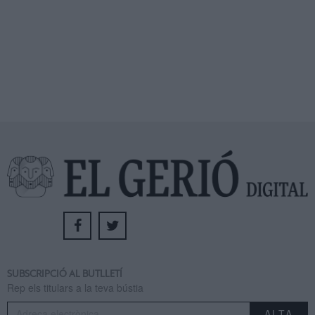
SUBSCRIPCIÓ AL BUTLLETÍ
Rep els titulars a la teva bústia