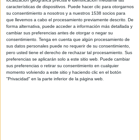
localización geográfica precisa e identificación mediante las
S’espera que, en funció del cabal d’aigua potable
características de dispositivos. Puede hacer clic para otorgarnos
que s’hi ha abocat, i el moviment de l’onatge
su consentimiento a nosotros y a nuestros 1538 socios para
que hi ha avui, els sediments -similars als què
que llevemos a cabo el procesamiento previamente descrito. De
forma alternativa, puede acceder a información más detallada y
s’arrosseguen quan hi ha una pluja intensa-
cambiar sus preferencias antes de otorgar o negar su
s’hagin pogut diluir abans de la mitjanit.
consentimiento.
Tenga en cuenta que algún procesamiento de
sus datos personales puede no requerir de su consentimiento,
L’alcalde de Blanes,
Àngel Canosa
, s’ha acostat
pero usted tiene el derecho de rechazar tal procesamiento. Sus
arran de mar per comprovar l’abast de
preferencias se aplicarán solo a este sitio web. Puede cambiar
l’incident i ha pogut informar de primera mà a
sus preferencias o retirar su consentimiento en cualquier
momento volviendo a este sitio y haciendo clic en el botón
diversos ciutadans que també s’hi han atansat
"Privacidad" en la parte inferior de la página web.
per preguntar-ho.
Imprimir
Envia
PDF
a
un
amic
ETIQUETES
aigua tèrbola
bandera vermella
Blanes
canonada
riera