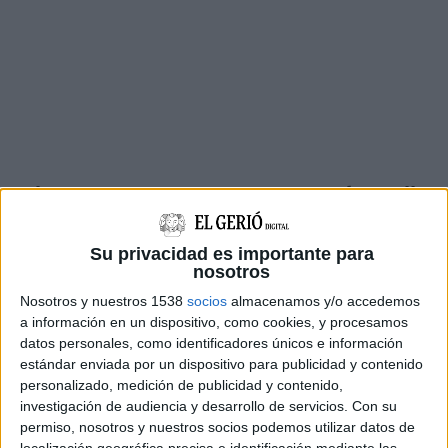
L'abocament no comporta cap mena de perill
sanitari però al barrejar-se amb els sediments
de la riera ha deixat aquell tram de platja amb
Su privacidad es importante para
nosotros
l'aigua molt tèrbola, fet que ha propiciat el seu
Nosotros y nuestros 1538
socios
almacenamos y/o accedemos
tancament als banyistes.
a información en un dispositivo, como cookies, y procesamos
datos personales, como identificadores únicos e información
Pel que fa a la par central de la platja hi oneja la
estándar enviada por un dispositivo para publicidad y contenido
bandera groga de precaució i a la nord la
personalizado, medición de publicidad y contenido,
bandera verda.
investigación de audiencia y desarrollo de servicios.
Con su
permiso, nosotros y nuestros socios podemos utilizar datos de