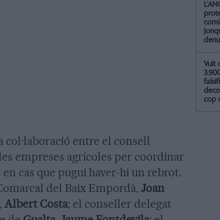
L’AN
prot
comis
Jonq
denu
Vuit 
3.90
falsif
deco
cop 
 col·laboració entre el consell
i les empreses agrícoles per coordinar
 en cas que pugui haver-hi un rebrot.
 Comarcal del Baix Empordà,
Joan
,
Albert Costa
; el conseller delegat
de de
Gualta
,
Jaume Fontdevila
; el