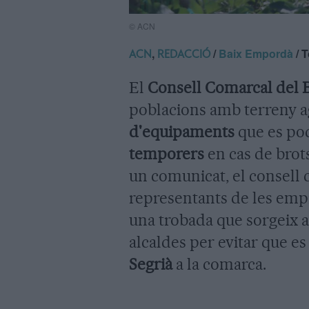
© ACN
,
/
Baix Empordà
/ T
ACN
REDACCIÓ
El
Consell Comarcal del
poblacions amb terreny ag
d'equipaments
que es po
temporers
en cas de brot
un comunicat, el consell 
representants de les emp
una trobada que sorgeix a
alcaldes per evitar que es
Segrià
a la comarca.