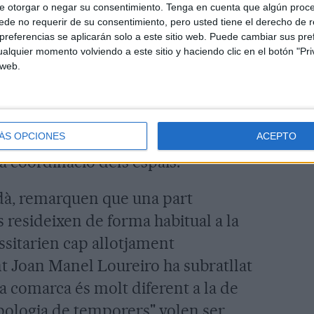
e otorgar o negar su consentimiento.
Tenga en cuenta que algún proc
de no requerir de su consentimiento, pero usted tiene el derecho de r
roposat establir una coordinació amb
referencias se aplicarán solo a este sitio web. Puede cambiar sus pref
ya
(
Departaments de Salut, Treball i
alquier momento volviendo a este sitio y haciendo clic en el botón "Pri
 web.
onsell (en representació dels
es del sector per oferir una
ls temporers informant del risc que
es vol tenir un control dels
ÁS OPCIONES
ACEPTO
la coordinació dels espais.
dà, remarquen que una part
resideixen de forma habitual a la
sitarien cap allotjament
nt Joan Manel Loureiro ha subratllat
 la comarca és molt diferent a la de
ipologia de temporers" volen ser