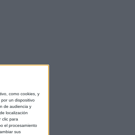
ivo, como cookies, y
por un dispositivo
ón de audiencia y
de localización
 clic para
bo el procesamiento
cambiar sus