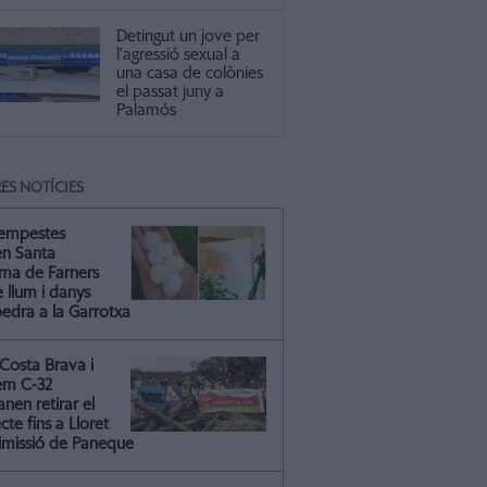
Detingut un jove per
l'agressió sexual a
una casa de colònies
el passat juny a
Palamós
ES NOTÍCIES
tempestes
en Santa
ma de Farners
 llum i danys
pedra a la Garrotxa
Costa Brava i
em C-32
nen retirar el
cte fins a Lloret
dimissió de Paneque