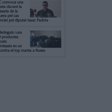
C convoca una
esta davant la
saria de la
uera pel cas
nciat pel diputat Isaac Padrós
detinguts i uns
0 productes
icats
missats en un
contra el top manta a Roses