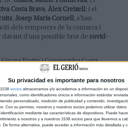
iva Costa Brava
,
Àlex Creixell
; i el
ruits
,
Josep Maria Cornell
, s'han
uació dels temporers de la comarca i
ir davant d'una possible brot de
covid-
Girona Fruits i Cooperativa Costa
els productors de la comarca. La
eix dels serveis d'entre
1.500 i 2.000
Su privacidad es importante para nosotros
0% són fixes, un 30% són fixes
s 1538
socios
almacenamos y/o accedemos a información en un disposit
sonales, como identificadores únicos e información estándar enviada 
ant són treballadors temporals
ntenido personalizado, medición de publicidad y contenido, investigaci
 dels temporers és progressiva,
os.
Con su permiso, nosotros y nuestros socios podemos utilizar datos 
identificación mediante las características de dispositivos. Puede hacer
des com són a l'agost, al setembre i la
ntimiento a nosotros y a nuestros 1538 socios para que llevemos a ca
embre per acabar la recollida.
. De forma alternativa, puede acceder a información más detallada y 