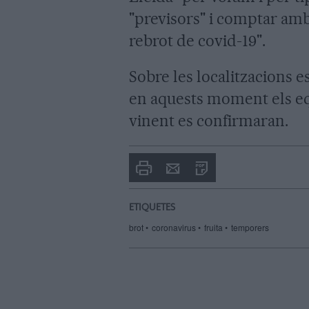
"previsors" i comptar amb
rebrot de covid-19".
Sobre les localitzacions e
en aquests moment els eq
vinent es confirmaran.
Imprimir
Envia
PDF
a
un
amic
ETIQUETES
brot
coronavirus
fruita
temporers