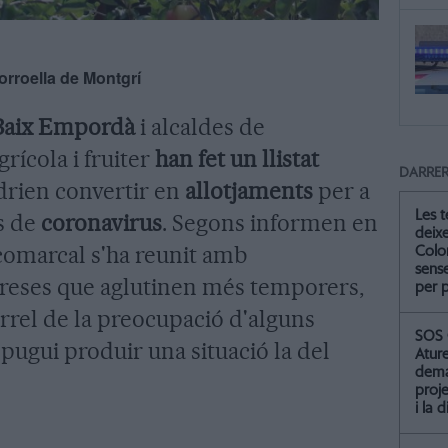
orroella de Montgrí
 Baix Empordà
i alcaldes de
rícola i fruiter
han fet un llistat
DARRER
drien convertir en
allotjaments
per a
Les 
s de
coronavirus
. Segons informen en
deix
comarcal s'ha reunit amb
Colo
sense
reses que aglutinen més temporers,
per 
rrel de la preocupació d'alguns
SOS 
 pugui produir una situació la del
Atur
dema
proje
i la 