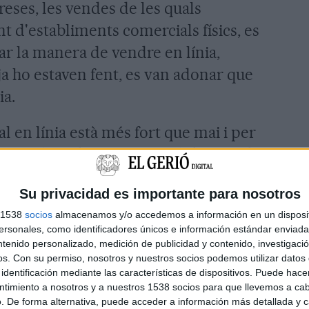
eses, les vendes de les quals
 d'establiments comercials físics, es
ar la manera de vendre en línia,
a ho estaven fent, es van adonar que
ia.
 en línia està més fort que mai i per
estratègia de comunicació digital i de
ornat un imprescindible en el món
Su privacidad es importante para nosotros
s 1538
socios
almacenamos y/o accedemos a información en un disposit
sonales, como identificadores únicos e información estándar enviada 
es millors alternatives per
ntenido personalizado, medición de publicidad y contenido, investigaci
s millors resultats, és
comptar amb
os.
Con su permiso, nosotros y nuestros socios podemos utilizar datos 
identificación mediante las características de dispositivos. Puede hacer
a emprar tot el seu coneixement per
ntimiento a nosotros y a nuestros 1538 socios para que llevemos a ca
ogle
. És a dir, contractar una
empresa
. De forma alternativa, puede acceder a información más detallada y 