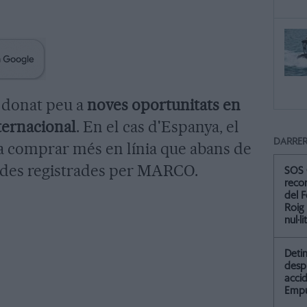
 donat peu a
noves oportunitats en
nternacional
. En el cas d'Espanya, el
DARRER
a comprar més en línia que abans de
dades registrades per MARCO.
SOS 
recor
del F
Roig
nul·li
Detin
desp
accid
Empu