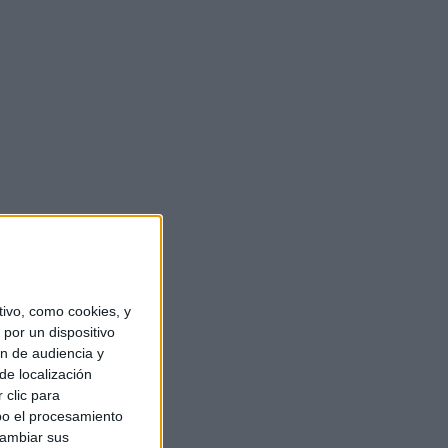
ivo, como cookies, y
por un dispositivo
ón de audiencia y
de localización
 clic para
bo el procesamiento
cambiar sus