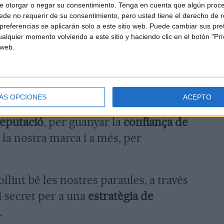
e otorgar o negar su consentimiento.
Tenga en cuenta que algún proc
nça i prestigi en el sector.
de no requerir de su consentimiento, pero usted tiene el derecho de r
referencias se aplicarán solo a este sitio web. Puede cambiar sus pref
a comunicació en el
alquier momento volviendo a este sitio y haciendo clic en el botón "Pri
 web.
 màrqueting és clau per donar a
 terreny online. No només per
ÁS OPCIONES
ACEPTO
er transmetre l'essència de la nostra
reputació
, per guanyar la
confiança de
a nostra marca i a més, per
collint bé les nostres paraules, a través
l secret per a una
estratègia de
.