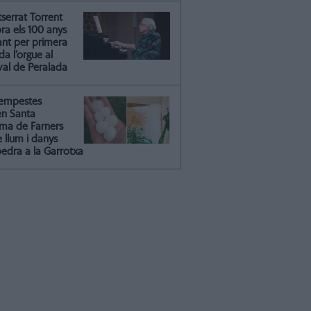
serrat Torrent
ra els 100 anys
ant per primera
a l’orgue al
val de Peralada
tempestes
en Santa
ma de Farners
 llum i danys
pedra a la Garrotxa