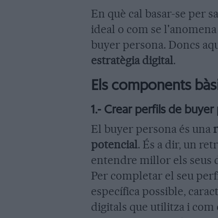
En què cal basar-se per sa
ideal o com se l'anomena 
buyer persona. Doncs aq
estratègia digital
.
Els components bàsic
1.- Crear perfils de buye
El buyer persona és una
r
potencial
. És a dir, un re
entendre millor els seus d
Per completar el seu perfi
específica possible, carac
digitals que utilitza i com 