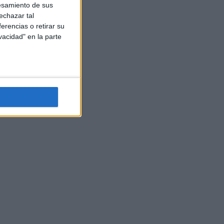
esamiento de sus
echazar tal
erencias o retirar su
vacidad" en la parte