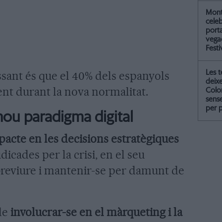
Mont
celeb
port
vegad
Festi
Les 
ssant és que el 40% dels espanyols
deix
ent durant la nova normalitat.
Colo
sense
per 
nou paradigma digital
pacte en les decisions estratègiques
dicades per la crisi, en el seu
breviure i mantenir-se per damunt de
 de
involucrar-se en el màrqueting i la