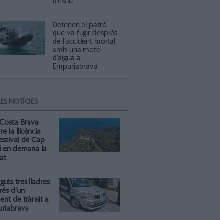
d’estiu
Detenen el patró
que va fugir després
de l’accident mortal
amb una moto
d’aigua a
Empuriabrava
ES NOTÍCIES
Costa Brava
re la llicència
estival de Cap
 i en demana la
tat
guts tres lladres
rés d’un
ent de trànsit a
riabrava