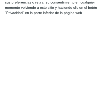
sus preferencias o retirar su consentimiento en cualquier
Els efectes del perdigó
momento volviendo a este sitio y haciendo clic en el botón
"Privacidad" en la parte inferior de la página web.
Quan un perdigó impacta contra el cos d'un
ocell, els danys varien en funció del lloc on el
toqui. L'impacte amb el terra també els provoca
altres lesions, com ara traumatismes cranials o
hemorràgies, sense oblidar la intoxicació del
plom de la munició que queda al terra i que pot
ser ingerit per un altre animal. L'ús dels Raigs
X, fets a un altre centre, és de gran ajuda a
l'hora de detectar la munició però la
veterinària del centre, Maria Piferrer, explica
que sovint, quan arriben morts, se'ls
atribueixen altres causes com ara
l'atropellament i no es detecta que és per tret.