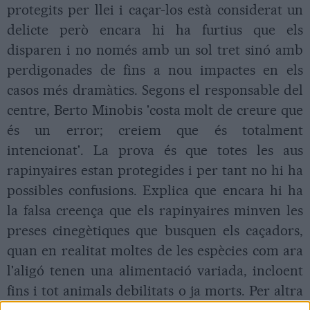
protegits per llei i caçar-los està considerat un
delicte però encara hi ha furtius que els
disparen i no només amb un sol tret sinó amb
perdigonades de fins a nou impactes en els
casos més dramàtics. Segons el responsable del
centre, Berto Minobis 'costa molt de creure que
és un error; creiem que és totalment
intencionat'. La prova és que totes les aus
rapinyaires estan protegides i per tant no hi ha
possibles confusions. Explica que encara hi ha
la falsa creença que els rapinyaires minven les
preses cinegètiques que busquen els caçadors,
quan en realitat moltes de les espècies com ara
l'aligó tenen una alimentació variada, incloent
fins i tot animals debilitats o ja morts. Per altra