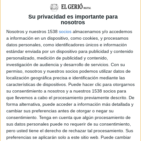
banda, fan una funció molt important de
control d'espècies i de plagues, que resulten de
Su privacidad es importante para
gran interès fins i tot per als pagesos. Però als
nosotros
furtius sembla no importar-los, segons explica
Nosotros y nuestros 1538
socios
almacenamos y/o accedemos
Minobis.
a información en un dispositivo, como cookies, y procesamos
datos personales, como identificadores únicos e información
estándar enviada por un dispositivo para publicidad y contenido
També es donen casos d'ocells marins disparats,
personalizado, medición de publicidad y contenido,
com ara un mascarell, que han estat abatuts des
investigación de audiencia y desarrollo de servicios.
Con su
permiso, nosotros y nuestros socios podemos utilizar datos de
d'una barca o des de la platja. 'No ho entens; et
localización geográfica precisa e identificación mediante las
pot arribar fins i tot un mussol que menja
características de dispositivos. Puede hacer clic para otorgarnos
insectes' afirma amb indignació el responsable,
su consentimiento a nosotros y a nuestros 1538 socios para
que llevemos a cabo el procesamiento previamente descrito. De
que subratlla que és obra d'un grup molt
forma alternativa, puede acceder a información más detallada y
minoritari del col·lectiu de caçadors a qui els
cambiar sus preferencias antes de otorgar o negar su
consentimiento.
Tenga en cuenta que algún procesamiento de
agents rurals els resulta molt díficil 'enxampar'
sus datos personales puede no requerir de su consentimiento,
mentre duen a terme aquestes pràctiques.
pero usted tiene el derecho de rechazar tal procesamiento. Sus
preferencias se aplicarán solo a este sitio web. Puede cambiar