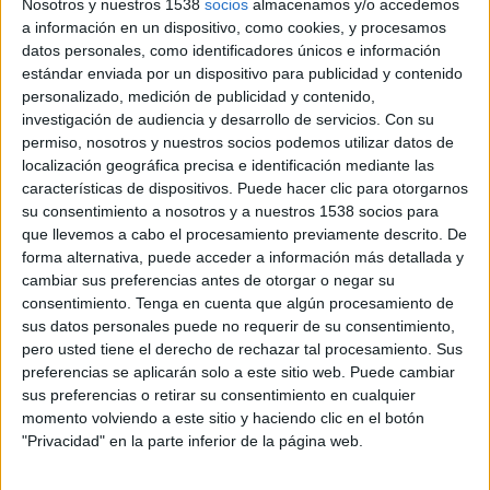
Nosotros y nuestros 1538
socios
almacenamos y/o accedemos
coronavirus era moderat, també és cert que
a información en un dispositivo, como cookies, y procesamos
datos personales, como identificadores únicos e información
dins aquest escalat, el territori se situava a la
estándar enviada por un dispositivo para publicidad y contenido
banda alta. A més, l'alcaldessa de Girona va fer
personalizado, medición de publicidad y contenido,
un toc d'atenció a la ciutadania, perquè n'hi
investigación de audiencia y desarrollo de servicios.
Con su
permiso, nosotros y nuestros socios podemos utilizar datos de
havia molts que no es prenien seriosament la
localización geográfica precisa e identificación mediante las
desescalada
, se saltaven les prohibicions i
características de dispositivos. Puede hacer clic para otorgarnos
su consentimiento a nosotros y a nuestros 1538 socios para
buscaven com aprofitar les franges horàries per
que llevemos a cabo el procesamiento previamente descrito. De
sortir diferents cops al dia al carrer.
forma alternativa, puede acceder a información más detallada y
cambiar sus preferencias antes de otorgar o negar su
consentimiento.
Tenga en cuenta que algún procesamiento de
Avui, després que el Departament de Salut hagi
sus datos personales puede no requerir de su consentimiento,
decidit elevar la proposta a Sanitat perquè, ara
pero usted tiene el derecho de rechazar tal procesamiento. Sus
sí, Girona entri en fase 1 el proper 18 de maig,
preferencias se aplicarán solo a este sitio web. Puede cambiar
sus preferencias o retirar su consentimiento en cualquier
l'alcaldessa diu que se sent "satisfeta" de veure
momento volviendo a este sitio y haciendo clic en el botón
com les dades han millorat.
"Privacidad" en la parte inferior de la página web.