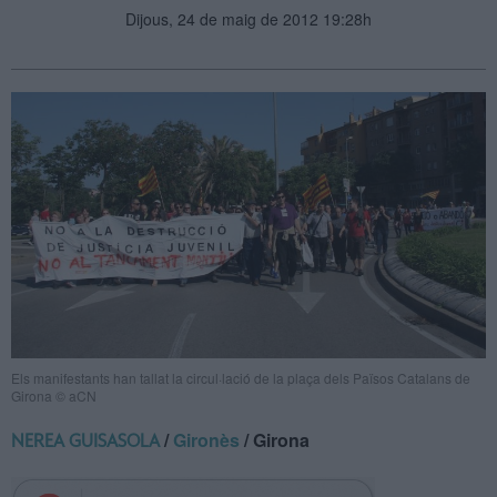
Dijous, 24 de maig de 2012 19:28h
Els manifestants han tallat la circul·lació de la plaça dels Països Catalans de
Girona © aCN
/
Gironès
/ Girona
NEREA GUISASOLA