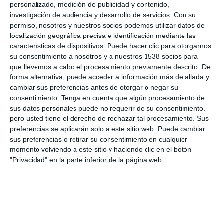
personalizado, medición de publicidad y contenido,
dificultarà el seu procés de reeducació i
investigación de audiencia y desarrollo de servicios.
Con su
reinserció dins la societat. "És possible que el
permiso, nosotros y nuestros socios podemos utilizar datos de
localización geográfica precisa e identificación mediante las
tancament del centre gironí suposi que, d'aquí
características de dispositivos. Puede hacer clic para otorgarnos
uns anys, hi hagi més delinqüents lliures pel
su consentimiento a nosotros y a nuestros 1538 socios para
que llevemos a cabo el procesamiento previamente descrito. De
carrer", ha explicat el formador. Segons
forma alternativa, puede acceder a información más detallada y
Vilarasa, el trasllat dels interns de Girona a
cambiar sus preferencias antes de otorgar o negar su
d'altres centres suposarà la massificació dels
consentimiento.
Tenga en cuenta que algún procesamiento de
sus datos personales puede no requerir de su consentimiento,
equipaments on siguin reubicats. "Els centres es
pero usted tiene el derecho de rechazar tal procesamiento. Sus
convertiran en presons per a joves", ha
preferencias se aplicarán solo a este sitio web. Puede cambiar
lamentat l'educador.
sus preferencias o retirar su consentimiento en cualquier
momento volviendo a este sitio y haciendo clic en el botón
"Privacidad" en la parte inferior de la página web.
Segons el formador, la decisió del Departament
de Justícia és "incorrecta" ja que significarà una
pèrdua dels serveis al territori i trencarà amb
el model de justícia juvenil que la Generalitat ha