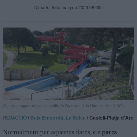
Dimarts, 5 de maig de 2020 08:00h
Alguns tobogans del parc aquàtic de Waterworld de Lloret de Mar © ACN
/
Baix Empordà
,
La Selva
/ Castell-Platja d'Aro
REDACCIÓ
Normalment per aquestes dates, els
parcs