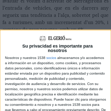
avaluar el volum d'activitat de Mercagirona és
l'entrada de vehicles, que en els darrers any
segueix una tendència a l'alça, sobretot pel que
fa a turismes, amb un incrementat d'un 20%, i
camions de gran tonatge, amb un 6%.
28è aniversari de Mercagirona
Su privacidad es importante para
nosotros
El proper 24 de maig Mercagirona cumpleix 28
Nosotros y nuestros 1538
socios
almacenamos y/o accedemos
a información en un dispositivo, como cookies, y procesamos
anys i per celebrar-ho organitza una acció
datos personales, como identificadores únicos e información
promocional entre els seus clients i amics que
estándar enviada por un dispositivo para publicidad y contenido
personalizado, medición de publicidad y contenido,
consisteix en un berenar i el sorteig d'un cap de
investigación de audiencia y desarrollo de servicios.
Con su
setmana de turisme rural per a dues persones.
permiso, nosotros y nuestros socios podemos utilizar datos de
localización geográfica precisa e identificación mediante las
Imprimir
Envia
PDF
características de dispositivos. Puede hacer clic para otorgarnos
a
su consentimiento a nosotros y a nuestros 1538 socios para
un
que llevemos a cabo el procesamiento previamente descrito. De