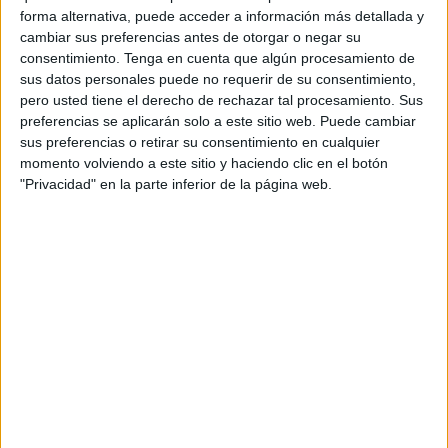
amic
forma alternativa, puede acceder a información más detallada y
cambiar sus preferencias antes de otorgar o negar su
consentimiento.
Tenga en cuenta que algún procesamiento de
sus datos personales puede no requerir de su consentimiento,
pero usted tiene el derecho de rechazar tal procesamiento. Sus
preferencias se aplicarán solo a este sitio web. Puede cambiar
sus preferencias o retirar su consentimiento en cualquier
momento volviendo a este sitio y haciendo clic en el botón
"Privacidad" en la parte inferior de la página web.
NOTÍCIES MÉS LLEGIDES
Les tempestes deixen Santa Coloma
de Farners sense llum i danys per
pedra a la Garrotxa