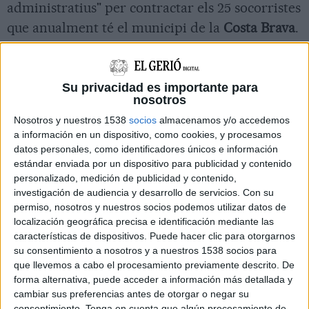
administratius" per contractar els 25 socorristes
que anualment té el municipi de la
Costa Brava
.
L'alcalde ha avançat que aquest any han
"adaptat" la contractació a la situació i ja han
contactat amb els professionals que hi havia en
Su privacidad es importante para
nosotros
plantilla l'any passat per demanar-los si podien
Nosotros y nuestros 1538
socios
almacenamos y/o accedemos
repetir. Àngel Canosa ha garantit que aquest
a información en un dispositivo, como cookies, y procesamos
estiu, quan comenci la fase tres del pla de
datos personales, como identificadores únicos e información
estándar enviada por un dispositivo para publicidad y contenido
desconfinament
hi haurà "el personal suficient"
personalizado, medición de publicidad y contenido,
per garantir el servei de platja.
investigación de audiencia y desarrollo de servicios.
Con su
permiso, nosotros y nuestros socios podemos utilizar datos de
El problema recau ara en com s'haurà de fer
localización geográfica precisa e identificación mediante las
aquest servei. Des de
Protecció Civil
de Blanes
características de dispositivos. Puede hacer clic para otorgarnos
su consentimiento a nosotros y a nuestros 1538 socios para
han lamentat que no tenen cap instrucció de
que llevemos a cabo el procesamiento previamente descrito. De
com caldrà actuar i es plantegen "seriosos
forma alternativa, puede acceder a información más detallada y
dubtes" de quin equipament necessitaran els
cambiar sus preferencias antes de otorgar o negar su
consentimiento.
Tenga en cuenta que algún procesamiento de