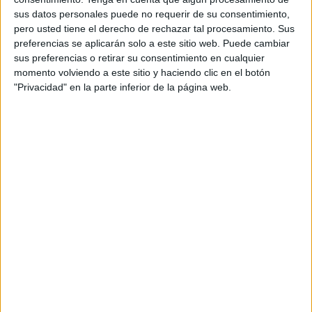
socorristes. Així ho ha detallat el cap del cos
sus datos personales puede no requerir de su consentimiento,
municipal,
Josep Lluís Puoy
, qui ha recordat
pero usted tiene el derecho de rechazar tal procesamiento. Sus
que la majoria d'accions que han de fer els
preferencias se aplicarán solo a este sitio web. Puede cambiar
sus preferencias o retirar su consentimiento en cualquier
vigilants comporten un "contacte directe" amb
momento volviendo a este sitio y haciendo clic en el botón
la gent.
"Privacidad" en la parte inferior de la página web.
Puoy ha detallat que quan una persona s'ofega a
l'aigua, els socorristes li han de fer el boca a
boca i practicar les maniobres de
reanimació
cardiopulmonar
(
RCP
). Aquestes actuacions
comporten un risc en el contagi del virus pel
contacte que impliquen. En aquesta línia, els
socorristes també ajuden a banyar-se a les
persones amb mobilitat reduïda i persones
amb diversos tipus de discapacitat. Caldrà
veure com s'hauran de fer aquestes actuacions