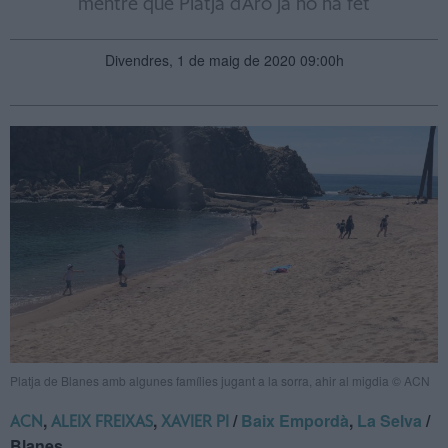
mentre que Platja d'Aro ja ho ha fet
Divendres, 1 de maig de 2020 09:00h
Platja de Blanes amb algunes famílies jugant a la sorra, ahir al migdia © ACN
,
,
/
Baix Empordà
,
La Selva
/
ACN
ALEIX FREIXAS
XAVIER PI
Blanes