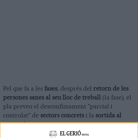
Pel que fa a les
fases
, després del
retorn de les
persones sanes al seu lloc de treball
(1a fase), el
pla preveu el desconfimament "parcial i
controlat" de
sectors concrets
i la
sortida al
carrer
de
persones sanes
per evitar
"l'esgotament social". En aquesta segona fase,