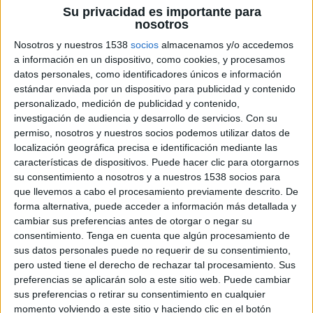
els experts recomanen que grups de població
Su privacidad es importante para
nosotros
com els
nens o la gent gran
no entrin en
Nosotros y nuestros 1538
socios
almacenamos y/o accedemos
contacte entre sí.
a información en un dispositivo, como cookies, y procesamos
datos personales, como identificadores únicos e información
La
tercera etapa
que es preveu és l'
obertura de
estándar enviada por un dispositivo para publicidad y contenido
bars i restaurant
i l'
autorització a la realització
personalizado, medición de publicidad y contenido,
d'esdeveniments
de
menys de 30 persones
,
investigación de audiencia y desarrollo de servicios.
Con su
permiso, nosotros y nuestros socios podemos utilizar datos de
mantenint sempre la distància social. En
quart
localización geográfica precisa e identificación mediante las
lloc
obririen les
escoles, equipaments culturals i
características de dispositivos. Puede hacer clic para otorgarnos
esportius
per a
ús individual
i finalment es
su consentimiento a nosotros y a nuestros 1538 socios para
que llevemos a cabo el procesamiento previamente descrito. De
permetria ja tot tipus d'activitat massiva.
forma alternativa, puede acceder a información más detallada y
cambiar sus preferencias antes de otorgar o negar su
Torra
no s'aventura a donar dates
sobre com
consentimiento.
Tenga en cuenta que algún procesamiento de
sus datos personales puede no requerir de su consentimiento,
s'aniran cremant les diferents etapes. "La data
pero usted tiene el derecho de rechazar tal procesamiento. Sus
ja arribarà", assegura. Segons el president, no
preferencias se aplicarán solo a este sitio web. Puede cambiar
és "prudent" afegir pressió a l'actual context i,
sus preferencias o retirar su consentimiento en cualquier
momento volviendo a este sitio y haciendo clic en el botón