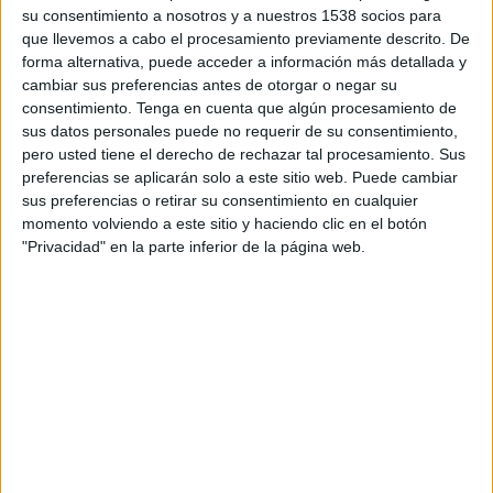
a disposició d'un
centre sanitari
encara per
su consentimiento a nosotros y a nuestros 1538 socios para
que llevemos a cabo el procesamiento previamente descrito. De
determinar mentre que la resta es repartirà
forma alternativa, puede acceder a información más detallada y
entre les
empreses
i
comerços
del municipi que
cambiar sus preferencias antes de otorgar o negar su
consentimiento.
Tenga en cuenta que algún procesamiento de
en necessitin.
sus datos personales puede no requerir de su consentimiento,
pero usted tiene el derecho de rechazar tal procesamiento. Sus
preferencias se aplicarán solo a este sitio web. Puede cambiar
sus preferencias o retirar su consentimiento en cualquier
momento volviendo a este sitio y haciendo clic en el botón
"Privacidad" en la parte inferior de la página web.
Imprimir
Envia
PDF
a
un
amic
ETIQUETES
coronavirus
mascaretes