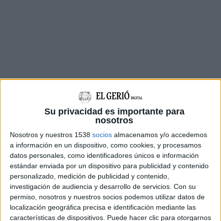
En poques hores es va rebre un allau de
Su privacidad es importante para
nosotros
voluntaris, tan per cosir les mascaretes, com
Nosotros y nuestros 1538
socios
almacenamos y/o accedemos
per donar material o ajudar en la logística
a información en un dispositivo, como cookies, y procesamos
d’aquesta acció solidària. Aquest divendres,
datos personales, como identificadores únicos e información
després d’iniciar l’acció, es va fer la primera
estándar enviada por un dispositivo para publicidad y contenido
personalizado, medición de publicidad y contenido,
recollida de mascaretes ja confeccionades, per
investigación de audiencia y desarrollo de servicios.
Con su
poder començar-les a distribuir.
permiso, nosotros y nuestros socios podemos utilizar datos de
localización geográfica precisa e identificación mediante las
Se'n van
recollir un total de 1.361
que es posaran
características de dispositivos. Puede hacer clic para otorgarnos