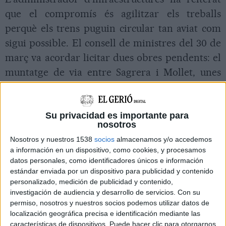
que el compromís és agilitzar els treballs
perquè els trens puguin circular tan aviat com
sigui possible. El consell de ministres del 30 de
març va acordar licitar dues obres pendents: el
muntatge de via entre Sagrera i Mollet, unes
obres que tenen un pressupost previst de 13
MEUR (milions d'euros) i un termini d'execució
de 8 mesos, i la primera fase de l'estació
Su privacidad es importante para
nosotros
provisional a Girona, amb un import de 37,2
Nosotros y nuestros 1538
socios
almacenamos y/o accedemos
MEUR i uns 12 mesos de feina. Després de
a información en un dispositivo, como cookies, y procesamos
licitar-les, les empreses presenten els projectes i
datos personales, como identificadores únicos e información
estándar enviada por un dispositivo para publicidad y contenido
després el consell d'administració d'Adif les ha
personalizado, medición de publicidad y contenido,
d'adjudicar.
investigación de audiencia y desarrollo de servicios.
Con su
permiso, nosotros y nuestros socios podemos utilizar datos de
localización geográfica precisa e identificación mediante las
Amb aquestes xifres a la mà, el càlcul
características de dispositivos. Puede hacer clic para otorgarnos