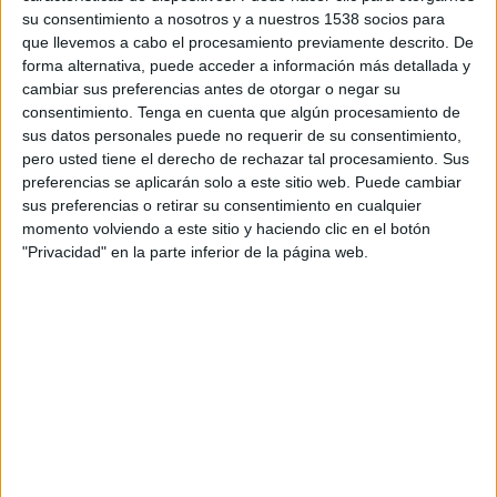
aproximat indica que les obres es poden
su consentimiento a nosotros y a nuestros 1538 socios para
que llevemos a cabo el procesamiento previamente descrito. De
retardar, però Adif ha recordat que el terminis
forma alternativa, puede acceder a información más detallada y
d'execució són màxims i que poden acabar
cambiar sus preferencias antes de otorgar o negar su
abans de complir la data límit. Les dues obres
consentimiento.
Tenga en cuenta que algún procesamiento de
sus datos personales puede no requerir de su consentimiento,
van quedar pendents de licitar amb el canvi de
pero usted tiene el derecho de rechazar tal procesamiento. Sus
govern a l'executiu espanyol. Fonts d'Adif han
preferencias se aplicarán solo a este sitio web. Puede cambiar
assegurat que el fet que el consell de Ministres
sus preferencias o retirar su consentimiento en cualquier
momento volviendo a este sitio y haciendo clic en el botón
prioritzés licitar aquestes obres referma
"Privacidad" en la parte inferior de la página web.
l'interès perquè el TAV circuli entre Barcelona i
Figueres quan abans millor.
Imprimir
Envia
PDF
a
un
amic
NOTÍCIES RELACIONADES