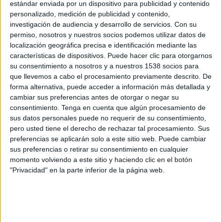
solar que han previst reservar per a la
estándar enviada por un dispositivo para publicidad y contenido
personalizado, medición de publicidad y contenido,
comissaria definitiva estarà situat a tocar del
investigación de audiencia y desarrollo de servicios.
Con su
camps de futbol, a un lloc on l'alcadessa
permiso, nosotros y nuestros socios podemos utilizar datos de
assegura que hi ha "bons accessos" a l'N-II
localización geográfica precisa e identificación mediante las
características de dispositivos. Puede hacer clic para otorgarnos
su consentimiento a nosotros y a nuestros 1538 socios para
Només tres crims per resoldre des del 2008
que llevemos a cabo el procesamiento previamente descrito. De
forma alternativa, puede acceder a información más detallada y
cambiar sus preferencias antes de otorgar o negar su
Els detalls de la nova comissaria de la Jonquera
consentimiento.
Tenga en cuenta que algún procesamiento de
s'han donat durant la festa de les Esquadres,
sus datos personales puede no requerir de su consentimiento,
pero usted tiene el derecho de rechazar tal procesamiento. Sus
que ha aplegat més de 600 persones al Teatre
preferencias se aplicarán solo a este sitio web. Puede cambiar
Municipal de Girona. Durant la celebració, el
sus preferencias o retirar su consentimiento en cualquier
cap de la regió policial de Girona, Joaquim
momento volviendo a este sitio y haciendo clic en el botón
"Privacidad" en la parte inferior de la página web.
Belenguer, ha donat algunes dades del balanç
policial del 2011.
Entre aquestes, Belenguer ha destacat que