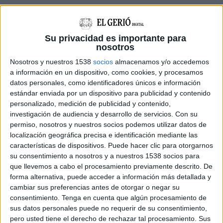
Per tal d'animar les vendes, les empreses han
apostat per oferir preus "més ajustats", que van
Su privacidad es importante para
nosotros
des dels 900 euros fins al milió. Sobre aquesta
Nosotros y nuestros 1538
socios
almacenamos y/o accedemos
qüestió, l'alcalde recorda que en anteriors
a información en un dispositivo, como cookies, y procesamos
edicions els preus eren molt més elevats però el
datos personales, como identificadores únicos e información
sector confia que el volum de vendes serà molt
estándar enviada por un dispositivo para publicidad y contenido
personalizado, medición de publicidad y contenido,
similar a altres anys, que se situa en un 20% del
investigación de audiencia y desarrollo de servicios.
Con su
volum exposat. Aquest matí, ja es podia veure el
permiso, nosotros y nuestros socios podemos utilizar datos de
localización geográfica precisa e identificación mediante las
cartell de 'venut' en algunes embarcacions
características de dispositivos. Puede hacer clic para otorgarnos
exposades.
su consentimiento a nosotros y a nuestros 1538 socios para
que llevemos a cabo el procesamiento previamente descrito. De
forma alternativa, puede acceder a información más detallada y
Per altra banda, aquesta és una fira per establir
cambiar sus preferencias antes de otorgar o negar su
contactes i sovint les operacions de compra no
consentimiento.
Tenga en cuenta que algún procesamiento de
es tanquen fins al cap d'unes setmanes o algun
sus datos personales puede no requerir de su consentimiento,
pero usted tiene el derecho de rechazar tal procesamiento. Sus