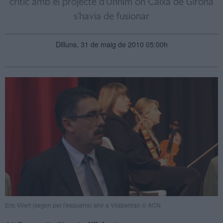
crític amb el projecte d'Unnim on Caixa de Girona
s'havia de fusionar
Dilluns, 31 de maig de 2010 05:00h
Eric Vilert (segon per l'esquerra) ahir a Vilabertran © ACN