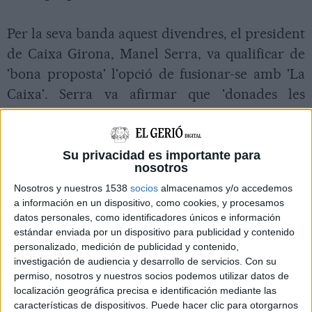
Per la seva banda aquest divendres, el president
de Caixa Girona, Manel Serra, va qualificar de
'bona proposta' l'opció de fusionar-se amb 'La
Caixa'. Serra va afirmar que 'donades les
circumstàncies i els context econòmic actual'
l'opció d'integració 'és una bona proposta'. El
consell d'administració de Caixa Girona haurà
Su privacidad es importante para
nosotros
de decidir aquest dilluns 31 de maig si dóna
Nosotros y nuestros 1538
socios
almacenamos y/o accedemos
suport o no a la fusió. Serra va apel·lar al 'sentit
a información en un dispositivo, como cookies, y procesamos
de la responsabilitat' de tots els membres del
datos personales, como identificadores únicos e información
estándar enviada por un dispositivo para publicidad y contenido
consell de qui va assegurar que 'decidiran el
personalizado, medición de publicidad y contenido,
millor per l'entitat gironina'.
investigación de audiencia y desarrollo de servicios.
Con su
permiso, nosotros y nuestros socios podemos utilizar datos de
localización geográfica precisa e identificación mediante las
Pressió del Banc d'Espanya
características de dispositivos. Puede hacer clic para otorgarnos