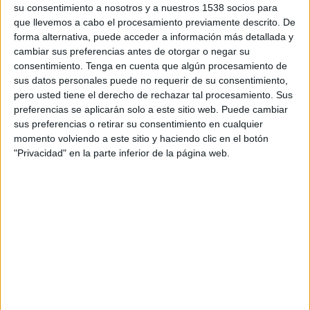
su consentimiento a nosotros y a nuestros 1538 socios para
Caixa Girona ja va estar a punt de fusionar-se
que llevemos a cabo el procesamiento previamente descrito. De
forma alternativa, puede acceder a información más detallada y
amb les caixes de Sabadell, Manlleu i Terrassa
cambiar sus preferencias antes de otorgar o negar su
però es va despenjar de l'acord a últim
consentimiento.
Tenga en cuenta que algún procesamiento de
sus datos personales puede no requerir de su consentimiento,
moment. Va ser el 9 de març quan el consell
pero usted tiene el derecho de rechazar tal procesamiento. Sus
d'administració va decidir que no donava
preferencias se aplicarán solo a este sitio web. Puede cambiar
suport a la integració amb les altres caixes per
sus preferencias o retirar su consentimiento en cualquier
momento volviendo a este sitio y haciendo clic en el botón
la pèrdua de pes econòmic que tenia en l'acord.
"Privacidad" en la parte inferior de la página web.
Després d'aquesta sortida, però, han estat
continuades les pressions per part del Banc
d'Espanya i també de la Generalitat que han
demanat a les caixes que optin per integrar-se
donat el context econòmic actual. Actualment
només Caixa Girona, Caixa Penedès i Caixa
Laietana estan fora d'aquest procés global