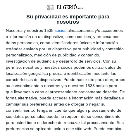
Llavors, asseguren que es van haver d'esperar
mitja hora perquè hi havia un cuiner que els
Su privacidad es importante para
nosotros
impedia pujar als iots i els demana que
Nosotros y nuestros 1538
socios
almacenamos y/o accedemos
s'esperessin i els assegurava que no passava res.
a información en un dispositivo, como cookies, y procesamos
Finalment però, alguns passatgers van tirar pel
datos personales, como identificadores únicos e información
dret i vam començar a pujar en massa als iots.
estándar enviada por un dispositivo para publicidad y contenido
personalizado, medición de publicidad y contenido,
"Jo havia demanat quanta gent hi cabia i
investigación de audiencia y desarrollo de servicios.
Con su
m'havien dit que 150 però els iots anaven plens
permiso, nosotros y nuestros socios podemos utilizar datos de
localización geográfica precisa e identificación mediante las
a vessar, hi havia cap a 50 persones de més a
características de dispositivos. Puede hacer clic para otorgarnos
cadascun i hi havia gent que va quedar amb mig
su consentimiento a nosotros y a nuestros 1538 socios para
cos dins i mig cos fora, els havíem d'ajudar a no
que llevemos a cabo el procesamiento previamente descrito. De
forma alternativa, puede acceder a información más detallada y
caure", ha explicat Masdeu que recorda que,
cambiar sus preferencias antes de otorgar o negar su
fins i tot, van haver de tallar ells mateixos les
consentimiento.
Tenga en cuenta que algún procesamiento de
sus datos personales puede no requerir de su consentimiento,
cordes que subjectaven el iot per la part
pero usted tiene el derecho de rechazar tal procesamiento. Sus
posterior per anivellar la nua.
preferencias se aplicarán solo a este sitio web. Puede cambiar