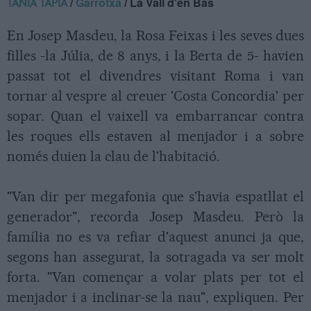
/
Garrotxa
/ La Vall d'en Bas
TÀNIA TAPIA
En Josep Masdeu, la Rosa Feixas i les seves dues
filles -la Júlia, de 8 anys, i la Berta de 5- havien
passat tot el divendres visitant Roma i van
tornar al vespre al creuer 'Costa Concordia' per
sopar. Quan el vaixell va embarrancar contra
les roques ells estaven al menjador i a sobre
només duien la clau de l'habitació.
"Van dir per megafonia que s'havia espatllat el
generador", recorda Josep Masdeu. Però la
família no es va refiar d'aquest anunci ja que,
segons han assegurat, la sotragada va ser molt
forta. "Van començar a volar plats per tot el
menjador i a inclinar-se la nau", expliquen. Per