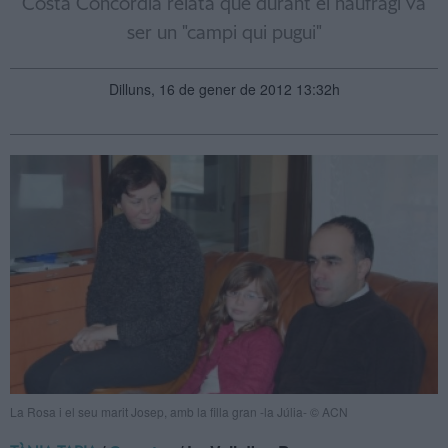
Costa Concordia relata que durant el naufragi va
ser un "campi qui pugui"
Dilluns, 16 de gener de 2012 13:32h
La Rosa i el seu marit Josep, amb la filla gran -la Júlia- © ACN