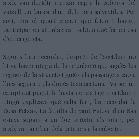
això, van decidir marxar cap a la coberta del
vaixell en busca d'un dels iots salvavides. Per
sort, era el quart creuer que feien i havien
participar en simulacres i sabien què fer en cas
d'emergència.
Segons han recordat, després de l'accident no
hi va haver ningú de la tripulació que agafés les
regnes de la situació i guiés els passatgers cap a
llocs segurs o els donés instruccions. "Va ser un
campi qui pugui, hi havia nervis i gent cridant i
ningú explicava què calia fer", ha recordat la
Rosa Feixas. La família de Sant Esteve d'en Bas
estava sopant a un lloc pròxim als iots i, per
això, van arribar dels primers a la coberta.