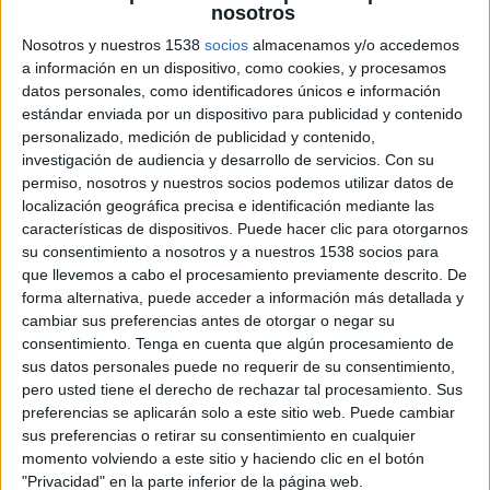
a replantejar-ne els terminis. Per això, el
nosotros
consistori va donar una pròrroga a l'empresa
Nosotros y nuestros 1538
socios
almacenamos y/o accedemos
a información en un dispositivo, como cookies, y procesamos
perquè els acabés, que va expirar a finals de
datos personales, como identificadores únicos e información
l'any passat.
estándar enviada por un dispositivo para publicidad y contenido
personalizado, medición de publicidad y contenido,
La realitat és, però, que l'edifici encara està
investigación de audiencia y desarrollo de servicios.
Con su
empantanegat. De fet, no hi ha moviment i a
permiso, nosotros y nuestros socios podemos utilizar datos de
localización geográfica precisa e identificación mediante las
simple cop d'ull ja es veu que les obres són lluny
características de dispositivos. Puede hacer clic para otorgarnos
d'acabar-se. Per això, la junta de govern local ha
su consentimiento a nosotros y a nuestros 1538 socios para
aprovat iniciar un expedient de resolució
que llevemos a cabo el procesamiento previamente descrito. De
forma alternativa, puede acceder a información más detallada y
contractual amb Comsa Service Facility
cambiar sus preferencias antes de otorgar o negar su
Management. A la pràctica, això suposa
consentimiento.
Tenga en cuenta que algún procesamiento de
sus datos personales puede no requerir de su consentimiento,
engegar el procés administratiu per rescindir el
pero usted tiene el derecho de rechazar tal procesamiento. Sus
contracte amb l'empresa adjudicatària.
preferencias se aplicarán solo a este sitio web. Puede cambiar
sus preferencias o retirar su consentimiento en cualquier
El regidor d'Urbanisme, Lluís Martí, admet que
momento volviendo a este sitio y haciendo clic en el botón
"Privacidad" en la parte inferior de la página web.
"a ningú se li escapa que la de la Central del