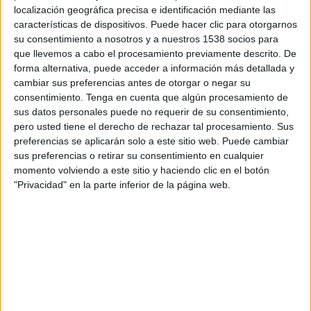
localización geográfica precisa e identificación mediante las
“durant tot el cap de setmana els tècnics
características de dispositivos. Puede hacer clic para otorgarnos
municipals han treballat per poder tenir una
su consentimiento a nosotros y a nuestros 1538 socios para
primera estimació dels danys i, a partir d’ara,
que llevemos a cabo el procesamiento previamente descrito. De
forma alternativa, puede acceder a información más detallada y
toca treballar de forma coordinada amb totes
cambiar sus preferencias antes de otorgar o negar su
les administracions per recuperar- nos de les
consentimiento.
Tenga en cuenta que algún procesamiento de
sus datos personales puede no requerir de su consentimiento,
destrosses que hem patit”.
pero usted tiene el derecho de rechazar tal procesamiento. Sus
preferencias se aplicarán solo a este sitio web. Puede cambiar
D’altra banda, durant tota la jornada s’han
sus preferencias o retirar su consentimiento en cualquier
continuat els treballs d’emergència al voltant de
momento volviendo a este sitio y haciendo clic en el botón
"Privacidad" en la parte inferior de la página web.
la llera del Ter, al mateix temps que es recollia
la brossa que es va situar en els punts acordats
durant la neteja solidària que es va dur a terme
aquest diumenge 26 de gener.
Imprimir
Envia
PDF
a
un