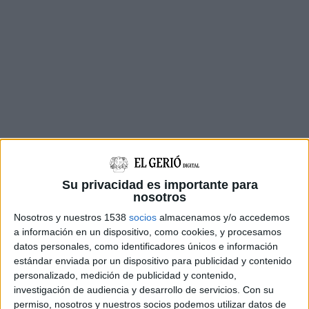
La valoració dels desperfectes també inclou
72.000 euros de les deveses i, a partir d’aquí,
Su privacidad es importante para
tota una sèrie de partides que inclou filtracions,
nosotros
cobertes d’edificis o arbres caiguts al poble.
Nosotros y nuestros 1538
socios
almacenamos y/o accedemos
a información en un dispositivo, como cookies, y procesamos
Aquestes xifres ja s’han fet arribar a la
datos personales, como identificadores únicos e información
subdelegació del govern i al consell comarcal
estándar enviada por un dispositivo para publicidad y contenido
del Gironès.
personalizado, medición de publicidad y contenido,
investigación de audiencia y desarrollo de servicios.
Con su
L’alcalde de Salt, Jordi Viñas, explica que
permiso, nosotros y nuestros socios podemos utilizar datos de