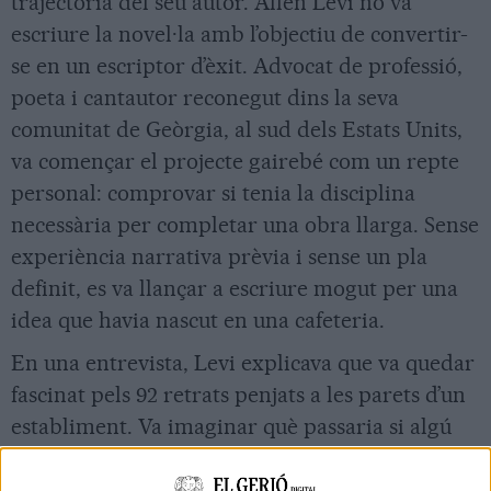
trajectòria del seu autor. Allen Levi no va
escriure la novel·la amb l’objectiu de convertir-
se en un escriptor d’èxit. Advocat de professió,
poeta i cantautor reconegut dins la seva
comunitat de Geòrgia, al sud dels Estats Units,
va començar el projecte gairebé com un repte
personal: comprovar si tenia la disciplina
necessària per completar una obra llarga. Sense
experiència narrativa prèvia i sense un pla
definit, es va llançar a escriure mogut per una
idea que havia nascut en una cafeteria.
En una entrevista, Levi explicava que va quedar
fascinat pels 92 retrats penjats a les parets d’un
establiment. Va imaginar què passaria si algú
decidís comprar aquells retrats un per un i
retornar-los a les persones representades.