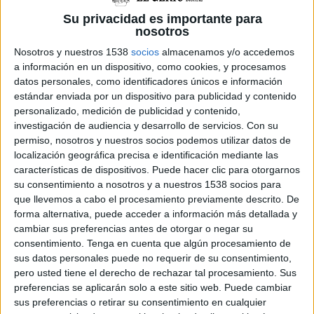
Aquella pregunta es va convertir en la llavor
Su privacidad es importante para
nosotros
d’una història que va començar a escriure
Nosotros y nuestros 1538
socios
almacenamos y/o accedemos
gairebé sense argument ni personatges definits.
a información en un dispositivo, como cookies, y procesamos
De fet, el mateix autor admet que va començar
datos personales, como identificadores únicos e información
estándar enviada por un dispositivo para publicidad y contenido
pel mig de la narració i que la història es va
personalizado, medición de publicidad y contenido,
anar construint a mesura que avançava. La
investigación de audiencia y desarrollo de servicios.
Con su
música també va tenir un paper fonamental en
permiso, nosotros y nuestros socios podemos utilizar datos de
localización geográfica precisa e identificación mediante las
el procés: Levi escrivia escoltant bandes
características de dispositivos. Puede hacer clic para otorgarnos
sonores que l’ajudaven a visualitzar les escenes i
su consentimiento a nosotros y a nuestros 1538 socios para
que llevemos a cabo el procesamiento previamente descrito. De
a donar forma emocional als personatges.
forma alternativa, puede acceder a información más detallada y
D’aquesta intuïció neix
Theo
, un home
cambiar sus preferencias antes de otorgar o negar su
consentimiento.
Tenga en cuenta que algún procesamiento de
octogenari, savi, amable i profundament curiós
sus datos personales puede no requerir de su consentimiento,
que arriba a la ciutat fictícia de
Golden
amb una
pero usted tiene el derecho de rechazar tal procesamiento. Sus
preferencias se aplicarán solo a este sitio web. Puede cambiar
missió aparentment senzilla: comprar els
sus preferencias o retirar su consentimiento en cualquier
retrats d’una cafeteria i retornar-los als seus